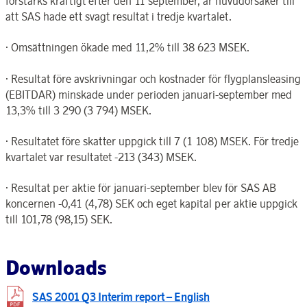
förstärks kraftigt efter den 11 september, är huvudorsaker till
att SAS hade ett svagt resultat i tredje kvartalet.
· Omsättningen ökade med 11,2% till 38 623 MSEK.
· Resultat före avskrivningar och kostnader för flygplansleasing
(EBITDAR) minskade under perioden januari-september med
13,3% till 3 290 (3 794) MSEK.
· Resultatet före skatter uppgick till 7 (1 108) MSEK. För tredje
kvartalet var resultatet -213 (343) MSEK.
· Resultat per aktie för januari-september blev för SAS AB
koncernen -0,41 (4,78) SEK och eget kapital per aktie uppgick
till 101,78 (98,15) SEK.
Downloads
SAS 2001 Q3 Interim report – English