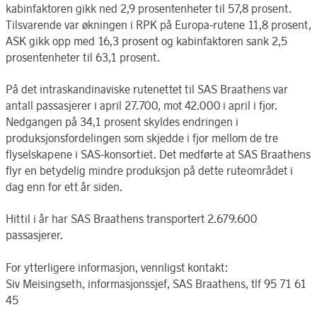
kabinfaktoren gikk ned 2,9 prosentenheter til 57,8 prosent.
Tilsvarende var økningen i RPK på Europa-rutene 11,8 prosent,
ASK gikk opp med 16,3 prosent og kabinfaktoren sank 2,5
prosentenheter til 63,1 prosent.
På det intraskandinaviske rutenettet til SAS Braathens var
antall passasjerer i april 27.700, mot 42.000 i april i fjor.
Nedgangen på 34,1 prosent skyldes endringen i
produksjonsfordelingen som skjedde i fjor mellom de tre
flyselskapene i SAS-konsortiet. Det medførte at SAS Braathens
flyr en betydelig mindre produksjon på dette ruteområdet i
dag enn for ett år siden.
Hittil i år har SAS Braathens transportert 2.679.600
passasjerer.
For ytterligere informasjon, vennligst kontakt:
Siv Meisingseth, informasjonssjef, SAS Braathens, tlf 95 71 61
45