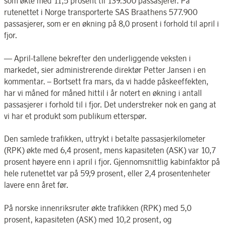
som økte med 11,5 prosent til 139.300 passasjerer. På
rutenettet i Norge transporterte SAS Braathens 577.900
passasjerer, som er en økning på 8,0 prosent i forhold til april i
fjor.
— April-tallene bekrefter den underliggende veksten i
markedet, sier administrerende direktør Petter Jansen i en
kommentar. – Bortsett fra mars, da vi hadde påskeeffekten,
har vi måned for måned hittil i år notert en økning i antall
passasjerer i forhold til i fjor. Det understreker nok en gang at
vi har et produkt som publikum etterspør.
Den samlede trafikken, uttrykt i betalte passasjerkilometer
(RPK) økte med 6,4 prosent, mens kapasiteten (ASK) var 10,7
prosent høyere enn i april i fjor. Gjennomsnittlig kabinfaktor på
hele rutenettet var på 59,9 prosent, eller 2,4 prosentenheter
lavere enn året før.
På norske innenriksruter økte trafikken (RPK) med 5,0
prosent, kapasiteten (ASK) med 10,2 prosent, og