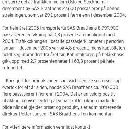
en større del av trafikken mellom Oslo og Stockholm. I
desember fløy SAS Braathens 27.600 passasjerer på denne
strekningen, som var 29,1 prosent færre enn i desember 2004.
For hele året 2005 transporterte SAS Braathens 8.799.900
passasjerer, en økning på 0,3 prosent sammenlignet med
2004. Trafikkøkningen i betalte passasjerkilometer i perioden
januar – desember 2005 var på 4,8 prosent, mens kapasiteten
holdt seg uforandret fra året før. Kabinfaktoren på helårsbasis
gikk opp med 2,9 prosentenheter til 63,3 prosent på hele
rutenettet.
– Korrigert for produksjonen som vårt svenske søsterselskap
overtok for ett år siden, hadde SAS Braathens ca. 200.000
flere passasjerer i fjor enn i 2004. Det er en veldig positiv
utvikling, og viser tydelig at vi har truffet riktig i markedet
både når det gjelder priser og produkt, sier administrerende
direktør Petter Jansen i SAS Braathens i en kommentar.
For ytterligere informasjon vennligst kontakt: