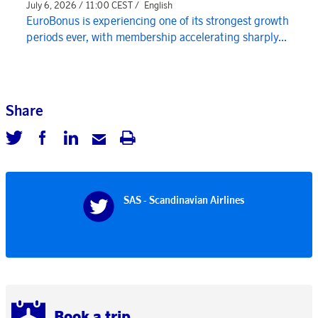
July 6, 2026 / 11:00 CEST /
English
EuroBonus is experiencing one of its strongest growth
periods ever, with membership accelerating sharply...
Share
SAS - Scandinavian Airlines
Book a trip