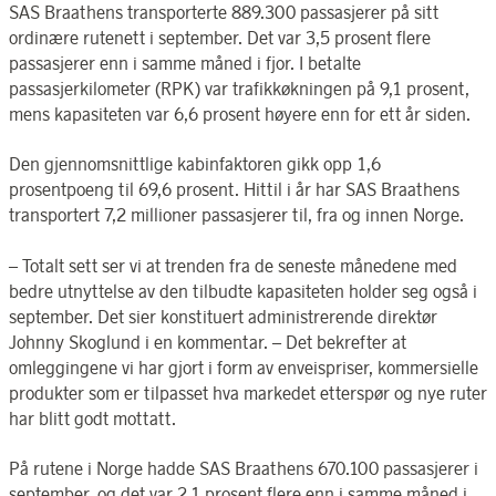
SAS Braathens transporterte 889.300 passasjerer på sitt
ordinære rutenett i september. Det var 3,5 prosent flere
passasjerer enn i samme måned i fjor. I betalte
passasjerkilometer (RPK) var trafikkøkningen på 9,1 prosent,
mens kapasiteten var 6,6 prosent høyere enn for ett år siden.
Den gjennomsnittlige kabinfaktoren gikk opp 1,6
prosentpoeng til 69,6 prosent. Hittil i år har SAS Braathens
transportert 7,2 millioner passasjerer til, fra og innen Norge.
– Totalt sett ser vi at trenden fra de seneste månedene med
bedre utnyttelse av den tilbudte kapasiteten holder seg også i
september. Det sier konstituert administrerende direktør
Johnny Skoglund i en kommentar. – Det bekrefter at
omleggingene vi har gjort i form av enveispriser, kommersielle
produkter som er tilpasset hva markedet etterspør og nye ruter
har blitt godt mottatt.
På rutene i Norge hadde SAS Braathens 670.100 passasjerer i
september, og det var 2,1 prosent flere enn i samme måned i