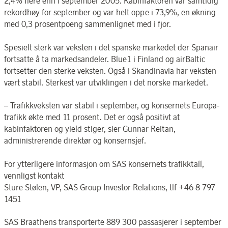
2,4% flere enn i september 2005. Kabinfaktoren var samtidig
rekordhøy for september og var helt oppe i 73,9%, en økning
med 0,3 prosentpoeng sammenlignet med i fjor.
Spesielt sterk var veksten i det spanske markedet der Spanair
fortsatte å ta markedsandeler. Blue1 i Finland og airBaltic
fortsetter den sterke veksten. Også i Skandinavia har veksten
vært stabil. Sterkest var utviklingen i det norske markedet.
– Trafikkveksten var stabil i september, og konsernets Europa-
trafikk økte med 11 prosent. Det er også positivt at
kabinfaktoren og yield stiger, sier Gunnar Reitan,
administrerende direktør og konsernsjef.
For ytterligere informasjon om SAS konsernets trafikktall,
vennligst kontakt
Sture Stølen, VP, SAS Group Investor Relations, tlf +46 8 797
1451
SAS Braathens transporterte 889 300 passasjerer i september