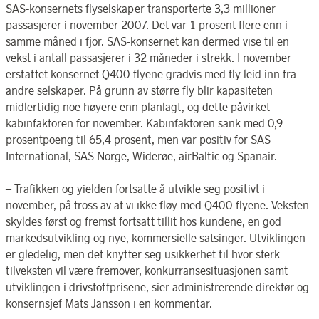
SAS-konsernets flyselskaper transporterte 3,3 millioner
passasjerer i november 2007. Det var 1 prosent flere enn i
samme måned i fjor. SAS-konsernet kan dermed vise til en
vekst i antall passasjerer i 32 måneder i strekk. I november
erstattet konsernet Q400-flyene gradvis med fly leid inn fra
andre selskaper. På grunn av større fly blir kapasiteten
midlertidig noe høyere enn planlagt, og dette påvirket
kabinfaktoren for november. Kabinfaktoren sank med 0,9
prosentpoeng til 65,4 prosent, men var positiv for SAS
International, SAS Norge, Widerøe, airBaltic og Spanair.
– Trafikken og yielden fortsatte å utvikle seg positivt i
november, på tross av at vi ikke fløy med Q400-flyene. Veksten
skyldes først og fremst fortsatt tillit hos kundene, en god
markedsutvikling og nye, kommersielle satsinger. Utviklingen
er gledelig, men det knytter seg usikkerhet til hvor sterk
tilveksten vil være fremover, konkurransesituasjonen samt
utviklingen i drivstoffprisene, sier administrerende direktør og
konsernsjef Mats Jansson i en kommentar.