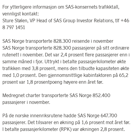
For ytterligere informasjon om SAS-konsernets trafikktall,
vennligst kontakt:
Sture Stølen, VP Head of SAS Group Investor Relations, tlf +46
8 797 1451
SAS Norge transporterte 828.300 reisende i november
SAS Norge transporterte 828.300 passasjerer på sitt ordinære
rutenett i november. Det var 2,4 prosent flere passasjerer enn i
samme måned i fjor. Uttrykt i betalte passasjerkilometer økte
trafikken med 3,8 prosent, mens den tilbudte kapasiteten økte
med 1,0 prosent. Den gjennomsnittlige kabinfaktoren på 65,2
prosent var 1,8 prosentpoeng høyere enn året før.
Medregnet charter transporterte SAS Norge 852.400
passasjerer i november.
På de norske innenriksrutene hadde SAS Norge 647.700
passasjerer. Det tilsvarer en økning på 1,6 prosent mot året før.
I betalte passasjerkilometer (RPK) var økningen 2,8 prosent.