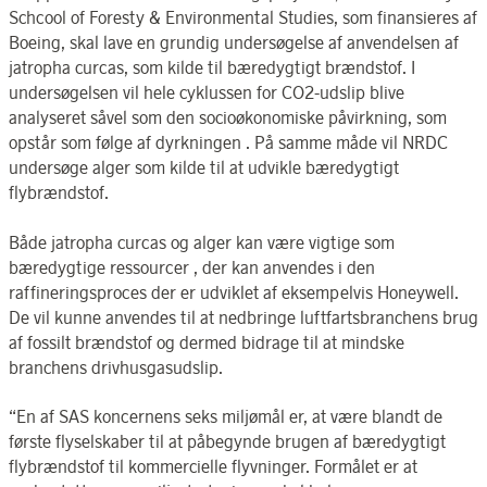
Schcool of Foresty & Environmental Studies, som finansieres af
Boeing, skal lave en grundig undersøgelse af anvendelsen af
jatropha curcas, som kilde til bæredygtigt brændstof. I
undersøgelsen vil hele cyklussen for CO2-udslip blive
analyseret såvel som den socioøkonomiske påvirkning, som
opstår som følge af dyrkningen . På samme måde vil NRDC
undersøge alger som kilde til at udvikle bæredygtigt
flybrændstof.
Både jatropha curcas og alger kan være vigtige som
bæredygtige ressourcer , der kan anvendes i den
raffineringsproces der er udviklet af eksempelvis Honeywell.
De vil kunne anvendes til at nedbringe luftfartsbranchens brug
af fossilt brændstof og dermed bidrage til at mindske
branchens drivhusgasudslip.
“En af SAS koncernens seks miljømål er, at være blandt de
første flyselskaber til at påbegynde brugen af bæredygtigt
flybrændstof til kommercielle flyvninger. Formålet er at