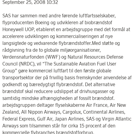
September 25, 2008 10:32
SAS har sammen med andre førende luftfartsselskaber,
flyproducenten Boeing og udvikleren af biobrændstof
Honeywell UOP, etableret en arbejdsgruppe med det formål at
accelerere udviklingen og kommercialiseringen af nye
langsigtede og vedvarende flybrændstoffer.Med støtte og
rådgivning fra de to globale miljøorganisationer,
Verdensnaturfonden (WWF) og Natural Resources Defense
Council (NRDC), vil “The Sustainable Aviation Fuel User
Group” gøre kommerciel luftfart til den første globale
transportsektor der på frivillig basis fremskynder anvendelse af
godkendt og bæredygtigt flybrændstof. Det alternative
brændstof skal reducere udslippet af drivhusgasser og
samtidig mindske afhængigheden af fossilt brændstof.
arbejdsgruppen deltager flyselskaberne Air France, Air New
Zealand, All Nippon Airways, Cargolux, Continental Airlines,
Federal Express, Gulf Air, Japan Airlines, SAS og Virgin Atlantic
Airways som tilsammen står for cirka 15 procent af den
kommercielle flybranches brændstofforbrug.