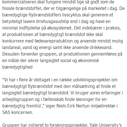
kommercialiseres skal fungere mindst lige så godt som de
fossile brændstoffer, der er tilgængelige på markedet i dag. De
bæredygtige flybrændstoffers livscyklus skal generere et
betydeligt lavere drivhusgasudslip end i dag og have en
minimal indflydelse på økosystemet. Det indebærer i praksis,
at produktionen af bæredygtigt brændstof ikke skal
konkurrere med fødevareproduktion og anvende mindst mulig
landareal, vand og energi samt ikke anvende drikkevand.
Desuden forventer gruppen, at produktionen gennemføres på
en måde der sikrer langsigtet social og økonomisk
bæredygtighed
“Vi har i flere år deltaget i en række udviklingsprojekter om
bæredygtigt flybrændstof med den målsætning at finde et
langsigtet bæredygtigt brændstof. Vi bruger vores erfaringer i
arbejdsgruppen og i fællesskab finde løsninger for en
bæredygtig fremtid ,” siger Niels Eirk Nertun miljødirektør i
SAS koncernen.
Gruppen har initieret to forskningsprojekter, Yale University’s