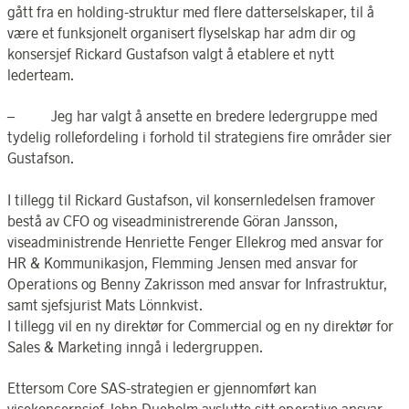
gått fra en holding-struktur med flere datterselskaper, til å
være et funksjonelt organisert flyselskap har adm dir og
konsersjef Rickard Gustafson valgt å etablere et nytt
lederteam.
– Jeg har valgt å ansette en bredere ledergruppe med
tydelig rollefordeling i forhold til strategiens fire områder sier
Gustafson.
I tillegg til Rickard Gustafson, vil konsernledelsen framover
bestå av CFO og viseadministrerende Göran Jansson,
viseadministrende Henriette Fenger Ellekrog med ansvar for
HR & Kommunikasjon, Flemming Jensen med ansvar for
Operations og Benny Zakrisson med ansvar for Infrastruktur,
samt sjefsjurist Mats Lönnkvist.
I tillegg vil en ny direktør for Commercial og en ny direktør for
Sales & Marketing inngå i ledergruppen.
Ettersom Core SAS-strategien er gjennomført kan
visekoncernsjef John Dueholm avslutte sitt operative ansvar