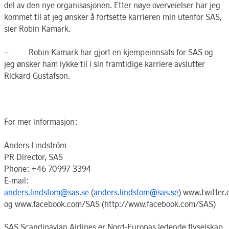
del av den nye organisasjonen. Etter nøye overveielser har jeg
kommet til at jeg ønsker å fortsette karrieren min utenfor SAS,
sier Robin Kamark.
– Robin Kamark har gjort en kjempeinnsats for SAS og
jeg ønsker ham lykke til i sin framtidige karriere avslutter
Rickard Gustafson.
For mer informasjon:
Anders Lindström
PR Director, SAS
Phone: +46 70997 3394
E-mail:
anders.lindstom@sas.se
(
anders.lindstom@sas.se
) www.twitter
og www.facebook.com/SAS (http://www.facebook.com/SAS)
SAS Scandinavian Airlines er Nord-Europas ledende flyselskap