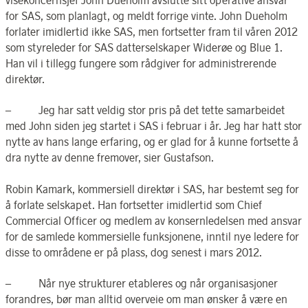
for SAS, som planlagt, og meldt forrige vinte. John Dueholm
forlater imidlertid ikke SAS, men fortsetter fram til våren 2012
som styreleder for SAS datterselskaper Widerøe og Blue 1.
Han vil i tillegg fungere som rådgiver for administrerende
direktør.
– Jeg har satt veldig stor pris på det tette samarbeidet
med John siden jeg startet i SAS i februar i år. Jeg har hatt stor
nytte av hans lange erfaring, og er glad for å kunne fortsette å
dra nytte av denne fremover, sier Gustafson.
Robin Kamark, kommersiell direktør i SAS, har bestemt seg for
å forlate selskapet. Han fortsetter imidlertid som Chief
Commercial Officer og medlem av konsernledelsen med ansvar
for de samlede kommersielle funksjonene, inntil nye ledere for
disse to områdene er på plass, dog senest i mars 2012.
– Når nye strukturer etableres og når organisasjoner
forandres, bør man alltid overveie om man ønsker å være en