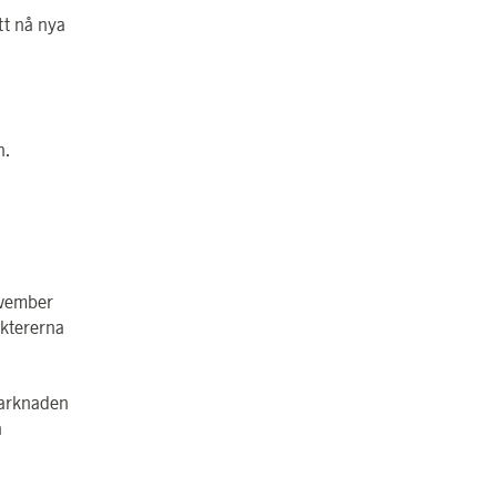
t nå nya
n.
ovember
ektererna
marknaden
n