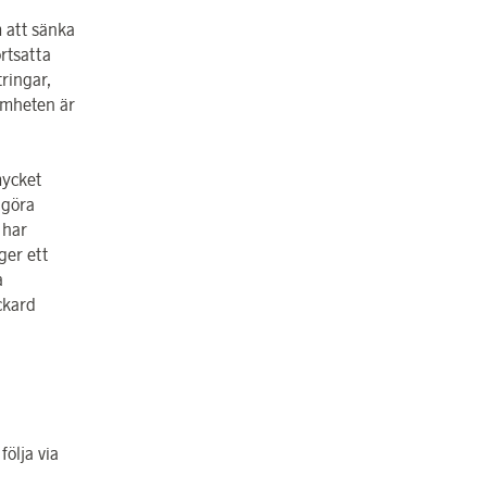
m att sänka
rtsatta
ringar,
samheten är
mycket
igöra
 har
ger ett
a
ckard
ölja via