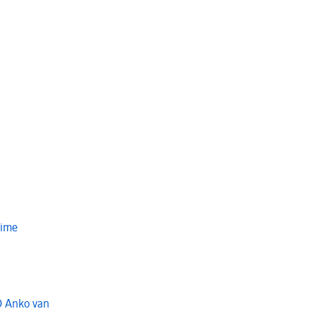
Time
O Anko van