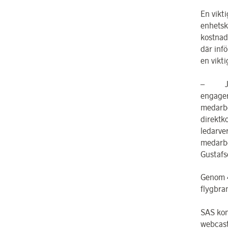
En vikt
enhetsk
kostnad
där inf
en vikti
– Jag s
engager
medarbe
direktk
ledarve
medarbe
Gustafs
Genom 4
flygbra
SAS kom
webcast