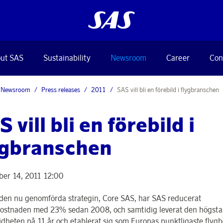
ut SAS
Sustainability
Newsroom
Career
Con
Newsroom
Press releases
2011
SAS vill bli en förebild i flygbranschen
 vill bli en förebild i
ygbranschen
er 14, 2011 12:00
en nu genomförda strategin, Core SAS, har SAS reducerat
ostnaden med 23% sedan 2008, och samtidig leverat den högsta
dheten på 11 år och etablerat sig som Europas punktligaste flygb