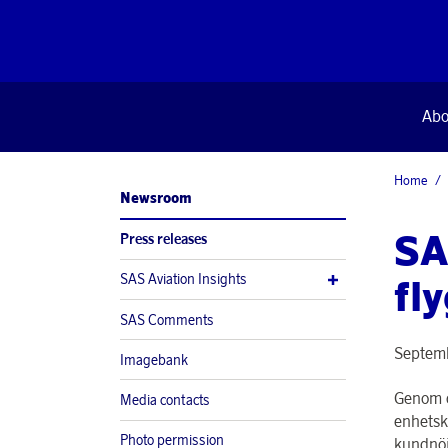
Abo
Home
Newsroom
SAS
Press releases
SAS Aviation Insights
fl
SAS Comments
Septemb
Imagebank
Genom d
Media contacts
enhetsk
Photo permission
kundnöj