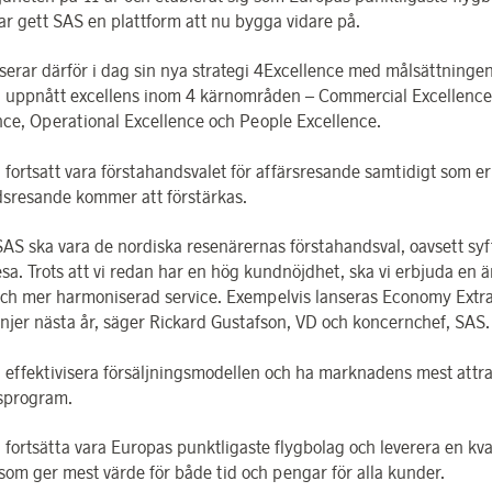
ar gett SAS en plattform att nu bygga vidare på.
serar därför i dag sin nya strategi 4Excellence med målsättningen 
 uppnått excellens inom 4 kärnområden – Commercial Excellence
nce, Operational Excellence och People Excellence.
 fortsatt vara förstahandsvalet för affärsresande samtidigt som e
tidsresande kommer att förstärkas.
ka vara de nordiska resenärernas förstahandsval, oavsett syf
esa. Trots att vi redan har en hög kundnöjdhet, ska vi erbjuda en 
och mer harmoniserad service. Exempelvis lanseras Economy Extr
linjer nästa år, säger Rickard Gustafson, VD och koncernchef, SAS.
 effektivisera försäljningsmodellen och ha marknadens mest attra
tsprogram.
 fortsätta vara Europas punktligaste flygbolag och leverera en kva
 som ger mest värde för både tid och pengar för alla kunder.