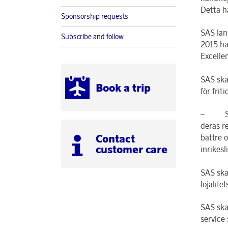
Detta h
Sponsorship requests
SAS lan
Subscribe and follow
2015 ha
Excelle
SAS ska
Book a trip
för fri
– SAS s
deras r
Contact
bättre 
customer care
inrikes
SAS ska
lojalite
SAS ska
service