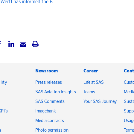
 Werff has informed the B...
Newsroom
Career
Cont
lity
Press releases
Life at SAS
Cust
SAS Aviation Insights
Teams
Medi
SAS Comments
Your SAS Journey
Susta
KPI's
Imagebank
Suppl
Media contacts
Usage
s
Photo permission
Terms