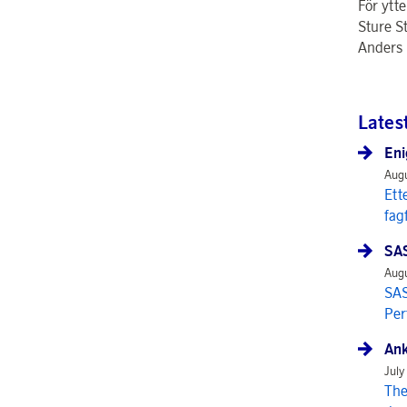
För ytte
Sture S
Anders 
Lates
Eni
Augu
Ett
fag
SAS
Augu
SAS
Per
Ank
July
The