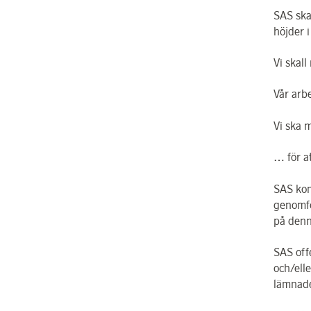
SAS ska
höjder 
Vi skal
Vår arb
Vi ska 
… för at
SAS kom
genomfö
på denn
SAS off
och/ell
lämnade