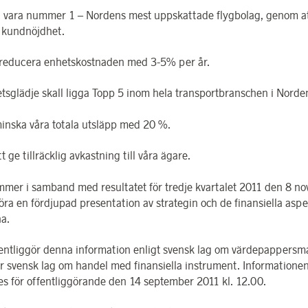
 vara nummer 1 – Nordens mest uppskattade flygbolag, genom at
i kundnöjdhet.
l reducera enhetskostnaden med 3-5% per år.
etsglädje skall ligga Topp 5 inom hela transportbranschen i Norde
minska våra totala utsläpp med 20 %.
t ge tillräcklig avkastning till våra ägare.
mer i samband med resultatet för tredje kvartalet 2011 den 8 n
ra en fördjupad presentation av strategin och de finansiella asp
a.
entliggör denna information enligt svensk lag om värdepappers
er svensk lag om handel med finansiella instrument. Informatione
s för offentliggörande den 14 september 2011 kl. 12.00.