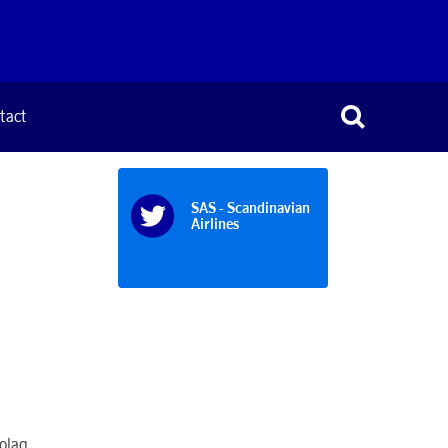
tact
SAS - Scandinavian
Airlines
olag.