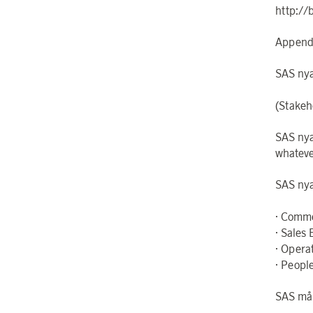
http://
Append
SAS nya 
(Stakeh
SAS nya
whateve
SAS nya
· Comme
· Sales 
· Operat
· Peopl
SAS mål