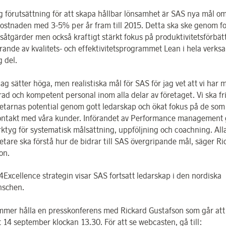
ig förutsättning för att skapa hållbar lönsamhet är SAS nya mål o
ostnaden med 3-5% per år fram till 2015. Detta ska ske genom fo
såtgärder men också kraftigt stärkt fokus på produktivitetsförbätt
örande av kvalitets- och effektivitetsprogrammet Lean i hela verk
g del.
ätter höga, men realistiska mål för SAS för jag vet att vi har 
ad och kompetent personal inom alla delar av företaget. Vi ska fr
tarnas potential genom gott ledarskap och ökat fokus på de som
ontakt med våra kunder. Införandet av Performance management 
rktyg för systematisk målsättning, uppföljning och coachning. All
tare ska förstå hur de bidrar till SAS övergripande mål, säger Ri
on.
Excellence strategin visar SAS fortsatt ledarskap i den nordiska
nschen.
mer hålla en presskonferens med Rickard Gustafson som går att f
 14 september klockan 13.30. För att se webcasten, gå till: