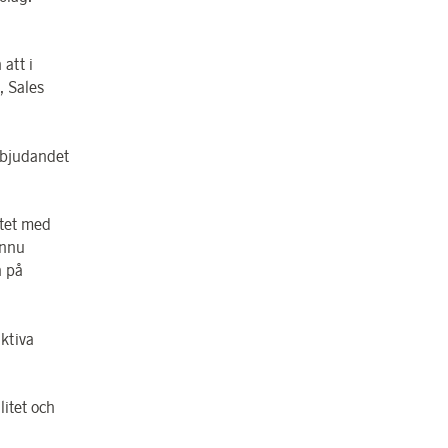
att i
, Sales
rbjudandet
tet med
ännu
a på
ktiva
litet och