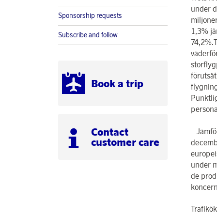
under d
Sponsorship requests
miljone
1,3% jä
Subscribe and follow
74,2%.T
väderfö
storfly
förutsä
Book a trip
flygnin
Punktli
personal
Contact
– Jämför
customer care
decembe
europei
under m
de prod
koncern
Trafikö