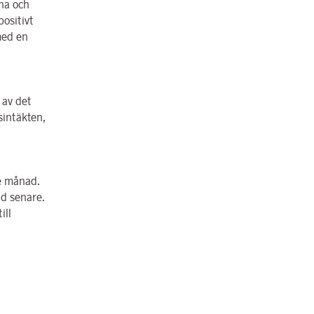
rna och
ositivt
med en
 av det
sintäkten,
de månad.
ad senare.
ill