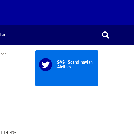
tact
mber
SAS - Scandinavian
Airlines
ed 14,3%