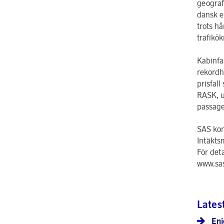
geograf
dansk e
trots h
trafikö
Kabinfa
rekordh
prisfal
RASK, u
passage
SAS kon
Intäkts
För det
www.sas
Lates
Eni