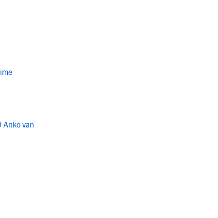
Time
O Anko van