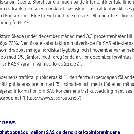
iska områdena. Störst var ökningen på de interkontinentala linje
uropatrafik, men även norsk och svensk inrikestrafik utvecklades p
ård konkurrens. Blue1 i Finland hade en speciellt god utveckling 
kning på 34,7%.
ktorn ökade under december månad med 3,3 procentenheter till
öga 73%. Den ökade kabinfaktorn motverkade för SAS effekterna
l som drabbat många nordiska flygbolag, och i november var enhet
pp med 1% jämfört med föregående år. För december förväntas
rar RASK vara i nivå med föregående år.
cernens trafiktal publiceras kl 11 den femte arbetsdagen följan
mått publiceras preliminärt för månaden och med utfallet en mån
aljerad information om SAS koncernens trafikutveckling hänvisas t
group.net (https://www.sasgroup.net/)
t news
ghet oppnådd mellom SAS og de norske kabinforeningene