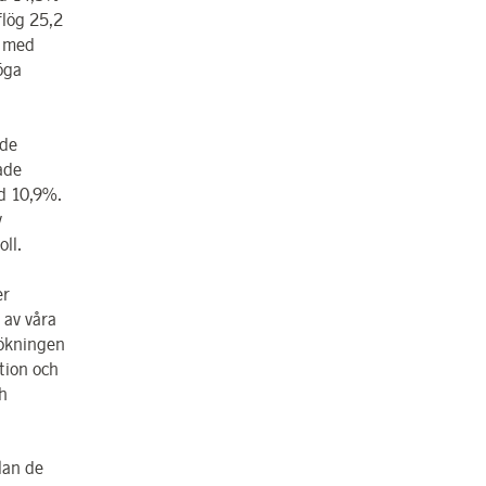
flög 25,2
g med
öga
nde
ade
d 10,9%.
v
ll.
er
 av våra
kökningen
tion och
h
lan de