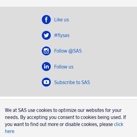
Like us
#flysas
Follow @SAS
Follow us
Subscribe to SAS
SAS 2020
We at SAS use cookies to optimize our websites for your
SAS AB, registration number 556606-8499, SE-195 87
needs. By accepting you consent to cookies being used. If
Stockholm, Sweden
you want to find out more or disable cookies, please
click
here
|
Book a trip with SAS
Contacts
SAS Cargo