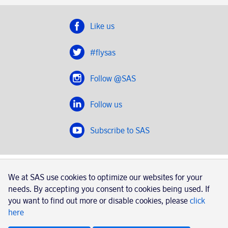
Like us
#flysas
Follow @SAS
Follow us
Subscribe to SAS
SAS 2020
We at SAS use cookies to optimize our websites for your
SAS AB, registration number 556606-8499, SE-195 87
needs. By accepting you consent to cookies being used. If
Stockholm, Sweden
you want to find out more or disable cookies, please
click
here
|
Book a trip with SAS
Contacts
SAS Cargo