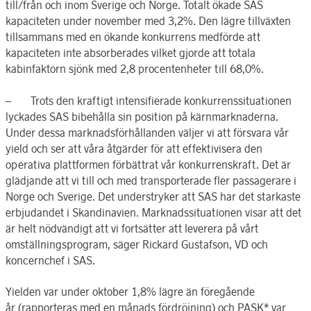
till/från och inom Sverige och Norge. Totalt ökade SAS
kapaciteten under november med 3,2%. Den lägre tillväxten
tillsammans med en ökande konkurrens medförde att
kapaciteten inte absorberades vilket gjorde att totala
kabinfaktorn sjönk med 2,8 procentenheter till 68,0%.
– Trots den kraftigt intensifierade konkurrenssituationen
lyckades SAS bibehålla sin position på kärnmarknaderna.
Under dessa marknadsförhållanden väljer vi att försvara vår
yield och ser att våra åtgärder för att effektivisera den
operativa plattformen förbättrat vår konkurrenskraft. Det är
glädjande att vi till och med transporterade fler passagerare i
Norge och Sverige. Det understryker att SAS har det starkaste
erbjudandet i Skandinavien. Marknadssituationen visar att det
är helt nödvändigt att vi fortsätter att leverera på vårt
omställningsprogram, säger Rickard Gustafson, VD och
koncernchef i SAS.
Yielden var under oktober 1,8% lägre än föregående
år (rapporteras med en månads fördröjning) och PASK* var