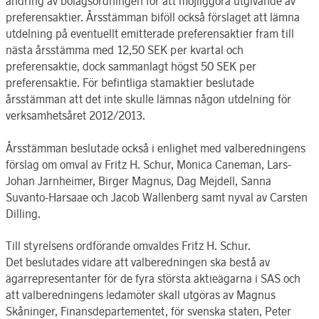
ändring av bolagsordningen för att möjliggöra utgivande av
preferensaktier. Årsstämman biföll också förslaget att lämna
utdelning på eventuellt emitterade preferensaktier fram till
nästa årsstämma med 12,50 SEK per kvartal och
preferensaktie, dock sammanlagt högst 50 SEK per
preferensaktie. För befintliga stamaktier beslutade
årsstämman att det inte skulle lämnas någon utdelning för
verksamhetsåret 2012/2013.
Årsstämman beslutade också i enlighet med valberedningens
förslag om omval av Fritz H. Schur, Monica Caneman, Lars-
Johan Jarnheimer, Birger Magnus, Dag Mejdell, Sanna
Suvanto-Harsaae och Jacob Wallenberg samt nyval av Carsten
Dilling.
Till styrelsens ordförande omvaldes Fritz H. Schur.
Det beslutades vidare att valberedningen ska bestå av
ägarrepresentanter för de fyra största aktieägarna i SAS och
att valberedningens ledamöter skall utgöras av Magnus
Skåninger, Finansdepartementet, för svenska staten, Peter