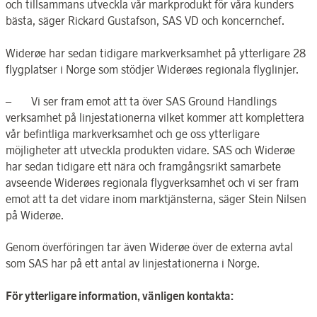
och tillsammans utveckla vår markprodukt för våra kunders
bästa, säger Rickard Gustafson, SAS VD och koncernchef.
Widerøe har sedan tidigare markverksamhet på ytterligare 28
flygplatser i Norge som stödjer Widerøes regionala flyglinjer.
– Vi ser fram emot att ta över SAS Ground Handlings
verksamhet på linjestationerna vilket kommer att komplettera
vår befintliga markverksamhet och ge oss ytterligare
möjligheter att utveckla produkten vidare. SAS och Widerøe
har sedan tidigare ett nära och framgångsrikt samarbete
avseende Widerøes regionala flygverksamhet och vi ser fram
emot att ta det vidare inom marktjänsterna, säger Stein Nilsen
på Widerøe.
Genom överföringen tar även Widerøe över de externa avtal
som SAS har på ett antal av linjestationerna i Norge.
För ytterligare information, vänligen kontakta: