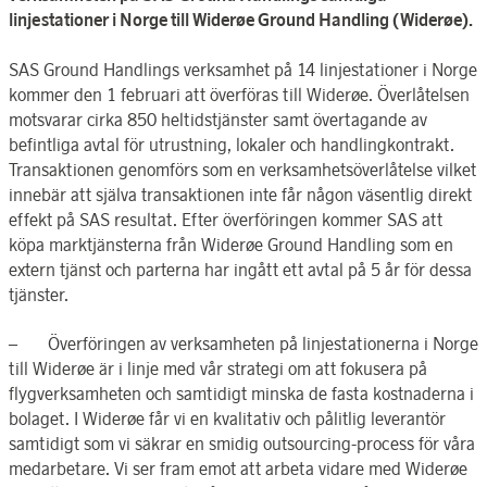
linjestationer i Norge till Widerøe Ground Handling (Widerøe).
SAS Ground Handlings verksamhet på 14 linjestationer i Norge
kommer den 1 februari att överföras till Widerøe. Överlåtelsen
motsvarar cirka 850 heltidstjänster samt övertagande av
befintliga avtal för utrustning, lokaler och handlingkontrakt.
Transaktionen genomförs som en verksamhetsöverlåtelse vilket
innebär att själva transaktionen inte får någon väsentlig direkt
effekt på SAS resultat. Efter överföringen kommer SAS att
köpa marktjänsterna från Widerøe Ground Handling som en
extern tjänst och parterna har ingått ett avtal på 5 år för dessa
tjänster.
– Överföringen av verksamheten på linjestationerna i Norge
till Widerøe är i linje med vår strategi om att fokusera på
flygverksamheten och samtidigt minska de fasta kostnaderna i
bolaget. I Widerøe får vi en kvalitativ och pålitlig leverantör
samtidigt som vi säkrar en smidig outsourcing-process för våra
medarbetare. Vi ser fram emot att arbeta vidare med Widerøe