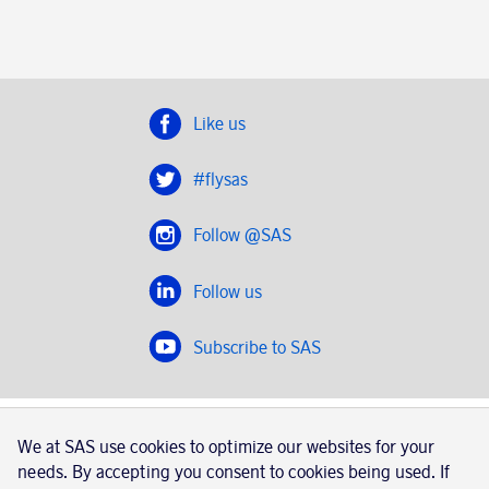
Like us
#flysas
Follow @SAS
Follow us
Subscribe to SAS
SAS 2020
We at SAS use cookies to optimize our websites for your
SAS AB, registration number 556606-8499, SE-195 87
needs. By accepting you consent to cookies being used. If
Stockholm, Sweden