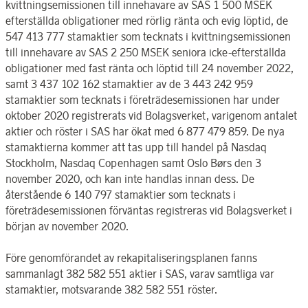
kvittningsemissionen till innehavare av SAS 1 500 MSEK
efterställda obligationer med rörlig ränta och evig löptid, de
547 413 777 stamaktier som tecknats i kvittningsemissionen
till innehavare av SAS 2 250 MSEK seniora icke-efterställda
obligationer med fast ränta och löptid till 24 november 2022,
samt 3 437 102 162 stamaktier av de 3 443 242 959
stamaktier som tecknats i företrädesemissionen har under
oktober 2020 registrerats vid Bolagsverket, varigenom antalet
aktier och röster i SAS har ökat med 6 877 479 859. De nya
stamaktierna kommer att tas upp till handel på Nasdaq
Stockholm, Nasdaq Copenhagen samt Oslo Børs den 3
november 2020, och kan inte handlas innan dess. De
återstående 6 140 797 stamaktier som tecknats i
företrädesemissionen förväntas registreras vid Bolagsverket i
början av november 2020.
Före genomförandet av rekapitaliseringsplanen fanns
sammanlagt 382 582 551 aktier i SAS, varav samtliga var
stamaktier, motsvarande 382 582 551 röster.