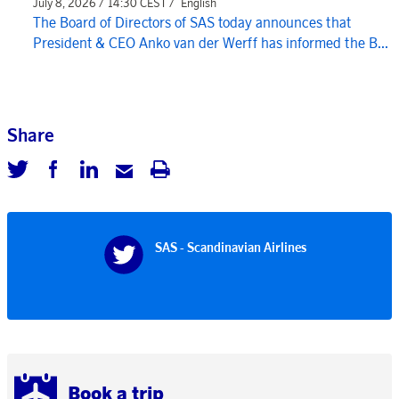
July 8, 2026 / 14:30 CEST /
English
The Board of Directors of SAS today announces that
President & CEO Anko van der Werff has informed the B...
Share
SAS - Scandinavian Airlines
Book a trip