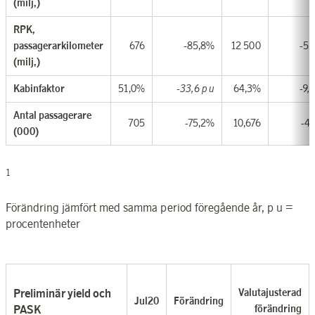
(milj,)
RPK,
passagerarkilometer
676
-85,8%
12 500
-55
(milj,)
Kabinfaktor
51,0%
-33,6 p u
64,3%
-9,8
Antal passagerare
705
-75,2%
10,676
-4
(000)
1
Förändring jämfört med samma period föregående år, p u =
procentenheter
Preliminär yield och
Valutajusterad
Jul20
Förändring
PASK
förändring