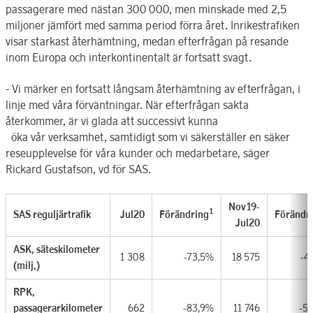
passagerare med nästan 300 000, men minskade med 2,5
miljoner jämfört med samma period förra året. Inrikestrafiken
visar starkast återhämtning, medan efterfrågan på resande
inom Europa och interkontinentalt är fortsatt svagt.
- Vi märker en fortsatt långsam återhämtning av efterfrågan, i
linje med våra förväntningar. När efterfrågan sakta
återkommer, är vi glada att successivt kunna
öka vår verksamhet, samtidigt som vi säkerställer en säker
reseupplevelse för våra kunder och medarbetare, säger
Rickard Gustafson, vd för SAS.
Nov19-
1
SAS reguljärtrafik
Jul20
Förändring
Förändr
Jul20
ASK, säteskilometer
1 308
-73,5%
18 575
-4
(milj,)
RPK,
passagerarkilometer
662
-83,9%
11 746
-5