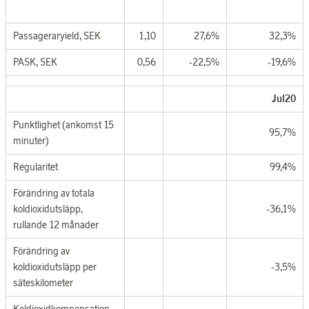
Passageraryield, SEK
1,10
27,6%
32,3%
PASK, SEK
0,56
-22,5%
-19,6%
Jul20
Punktlighet (ankomst 15
95,7%
minuter)
Regularitet
99,4%
Förändring av totala
koldioxidutsläpp,
-36,1%
rullande 12 månader
Förändring av
koldioxidutsläpp per
-3,5%
säteskilometer