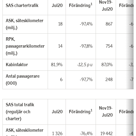
Nov19-
1
SAS chartertrafik
Jul20
Förändring
Förändr
Jul20
ASK, säteskilometer
18
-97,4%
867
-66
(milj,)
RPK,
passagerarkilometer
14
-97,8%
754
-68
(milj,)
Kabinfaktor
81,9%
-12,5 p u
87,0%
-3,9
Antal passagerare
6
-97,7%
248
-7
(000)
SAS total trafik
Nov19-
1
(reguljär och
Jul20
Förändring
Förändr
Jul20
charter)
ASK, säteskilometer
1 326
-76,4%
19 442
-48