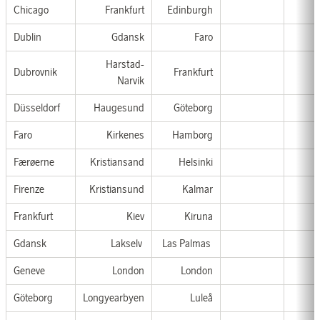
Chicago
Frankfurt
Edinburgh
Dublin
Gdansk
Faro
Harstad-
Dubrovnik
Frankfurt
Narvik
Düsseldorf
Haugesund
Göteborg
Faro
Kirkenes
Hamborg
Færøerne
Kristiansand
Helsinki
Firenze
Kristiansund
Kalmar
Frankfurt
Kiev
Kiruna
Gdansk
Lakselv
Las Palmas
Geneve
London
London
Göteborg
Longyearbyen
Luleå