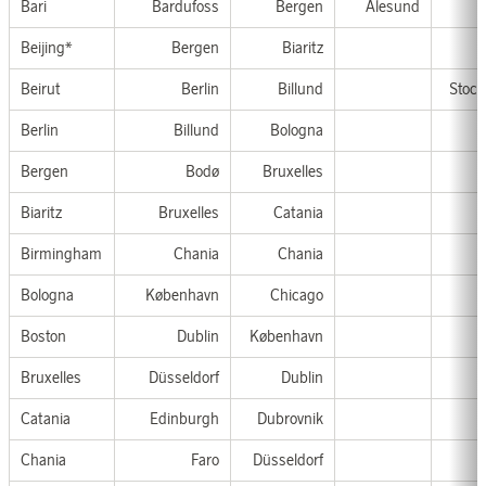
Bari
Bardufoss
Bergen
Ålesund
Beijing*
Bergen
Biaritz
Beirut
Berlin
Billund
Stoc
Berlin
Billund
Bologna
Bergen
Bodø
Bruxelles
Biaritz
Bruxelles
Catania
Birmingham
Chania
Chania
Bologna
København
Chicago
Boston
Dublin
København
Bruxelles
Düsseldorf
Dublin
Catania
Edinburgh
Dubrovnik
Chania
Faro
Düsseldorf