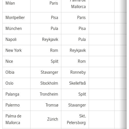
Milan
Paris
Mallorca
Montpellier
Pisa
Paris
München
Pula
Pisa
Napoli
Reykjavik
Pula
New York
Rom
Reykjavik
Nice
Split
Rom
Olbia
Stavanger
Ronneby
Oslo
Stockholm
Skellefteå
Palanga
Trondheim
Split
Palermo
Tromsø
Stavanger
Palma de
Skt.
Zürich
Mallorca
Petersborg