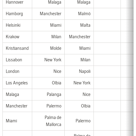
Hannover
Malaga
Malaga
Hamborg
Manchester
Malmö
Helsinki
Miami
Malta
Krakow
Milan
Manchester
Kristiansand
Molde
Miami
Lissabon
New York
Milan
London
Nice
Napoli
Los Angeles
Olbia
New York
Malaga
Palanga
Nice
Manchester
Palermo
Olbia
Palma de
Miami
Palermo
Mallorca
Palma de