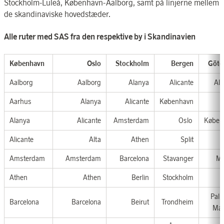
Stockholm-Luleå, København-Aalborg, samt på linjerne mellem
de skandinaviske hovedstæder.
Alle ruter med SAS fra den respektive by i Skandinavien
København
Oslo
Stockholm
Bergen
Göte
Aalborg
Aalborg
Alanya
Alicante
Ali
Aarhus
Alanya
Alicante
København
A
Alanya
Alicante
Amsterdam
Oslo
Køben
Alicante
Alta
Athen
Split
Amsterdam
Amsterdam
Barcelona
Stavanger
Ma
Athen
Athen
Berlin
Stockholm
Pal
Barcelona
Barcelona
Beirut
Trondheim
Mal