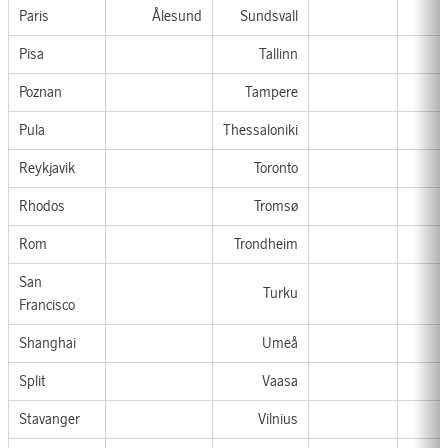
Paris
Ålesund
Sundsvall
Pisa
Tallinn
Poznan
Tampere
Pula
Thessaloniki
Reykjavik
Toronto
Rhodos
Tromsø
Rom
Trondheim
San
Turku
Francisco
Shanghai
Umeå
Split
Vaasa
Stavanger
Vilnius