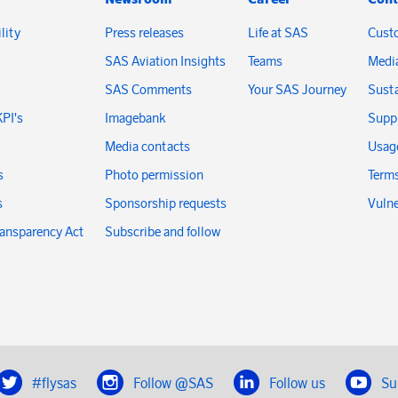
lity
Press releases
Life at SAS
Cust
SAS Aviation Insights
Teams
Medi
SAS Comments
Your SAS Journey
Susta
KPI's
Imagebank
Suppl
Media contacts
Usage
s
Photo permission
Terms
s
Sponsorship requests
Vulne
ransparency Act
Subscribe and follow
#flysas
Follow @SAS
Follow us
Su