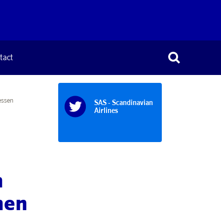
tact
essen
SAS - Scandinavian
Airlines
n
nen