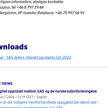
erligare information, vänligen kontakta:
ssjour,
tel
+46 8 797 29 44
Bergström, VP Investor Relations: +46 70 997 04 93
wnloads
e - SAS defers interest payments Oct 2022
t news
ghet oppnådd mellom SAS og de norske kabinforeningene
st 7, 2026 / 12:19 CEST /
English
er at det tidligere fremforhandlede oppgjøret ble stemt ned i
foreningenes uravstemninger, har SAS...