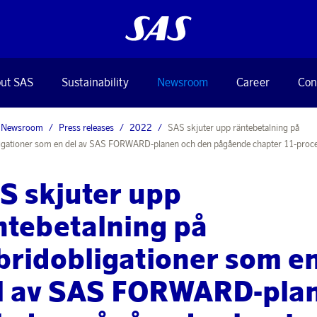
ut SAS
Sustainability
Newsroom
Career
Con
Newsroom
Press releases
2022
SAS skjuter upp räntebetalning på
igationer som en del av SAS FORWARD-planen och den pågående chapter 11-proc
S skjuter upp
ntebetalning på
bridobligationer som e
l av SAS FORWARD-pla