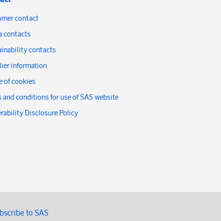
omer contact
a contacts
inability contacts
ier information
 of cookies
 and conditions for use of SAS website
rability Disclosure Policy
bscribe to SAS