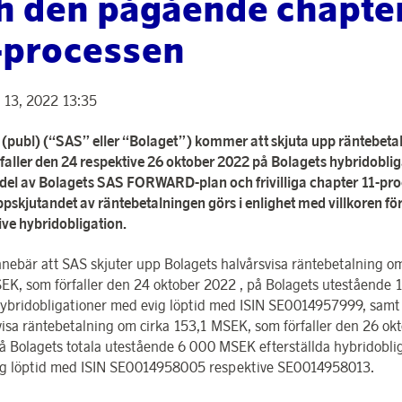
h den pågående chapte
-processen
 13, 2022 13:35
(publ) (“SAS” eller “Bolaget”) kommer att skjuta upp räntebeta
faller den 24 respektive 26 oktober 2022 på Bolagets hybridoblig
del av Bolagets SAS FORWARD-plan och frivilliga chapter 11-pro
pskjutandet av räntebetalningen görs i enlighet med villkoren fö
ive hybridobligation.
nnebär att SAS skjuter upp Bolagets halvårsvisa räntebetalning om
EK, som förfaller den 24 oktober 2022 , på Bolagets utestående 
bridobligationer med evig löptid med ISIN SE0014957999, samt
visa räntebetalning om cirka 153,1 MSEK, som förfaller den 26 ok
å Bolagets totala utestående 6 000 MSEK efterställda hybridobli
g löptid med ISIN SE0014958005 respektive SE0014958013.