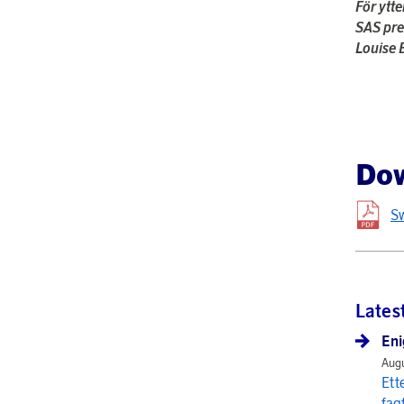
För ytt
SAS pre
Louise 
Do
Sw
Lates
Eni
Augu
Ett
fag