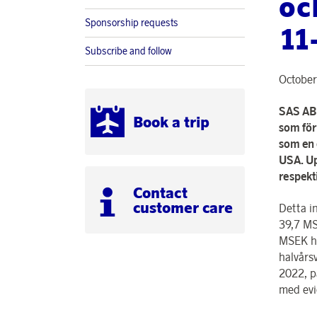
oc
Sponsorship requests
11
Subscribe and follow
October
SAS AB 
Book a trip
som för
som en 
USA. Up
respekt
Contact
customer care
Detta i
39,7 MS
MSEK hy
halvårs
2022, p
med evi