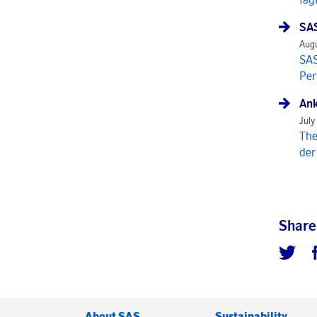
SAS
Augu
SAS
Per
Ank
July
The
der
Share
About SAS
Sustainability