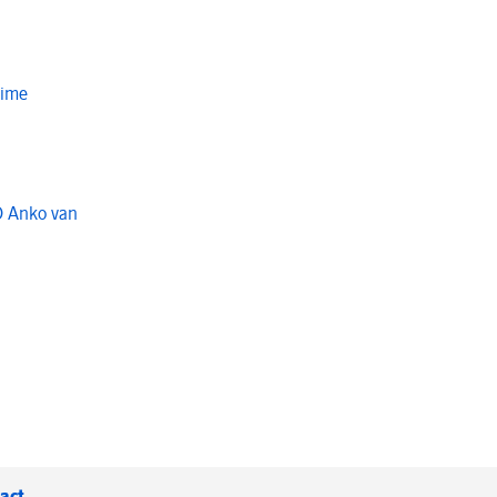
Time
O Anko van
act