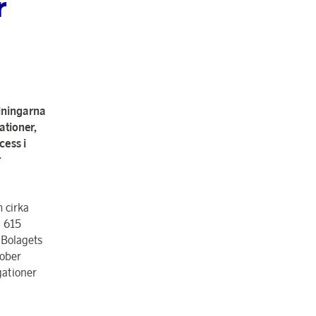
r
lningarna
ationer,
cess i
r
 cirka
1 615
 Bolagets
tober
gationer