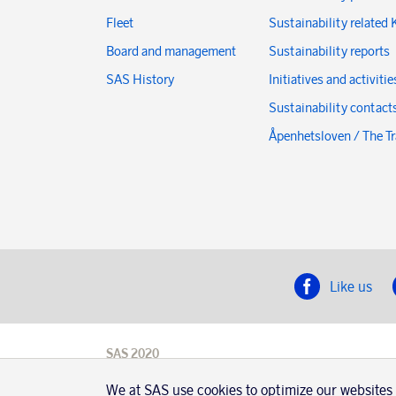
Fleet
Sustainability related 
Board and management
Sustainability reports
SAS History
Initiatives and activitie
Sustainability contact
Åpenhetsloven / The T
Like us
SAS 2020
SAS AB, registration number 556606-8499,
SE-195 87
We at SAS use cookies to optimize our websites