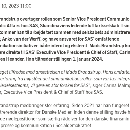
 10, 2023 11:00
andstrup overtager rollen som Senior Vice President Communic
lic Affairs hos SAS, Skandinaviens ledende luftfartsselskab. I sin
g kommer han til arbejde tæt sammen med selskabets administrer
r, Anko van der Werff, og have ansvaret for SAS' omfattende
kationsinitiativer, både internt og eksternt. Mads Brandstrup k
ere direkte til SAS' Executive Vice President & Chief of Staff, Cari
n Heander. Han tiltræder stillingen 1. januar 2024.
meget tilfredse med ansættelsen af Mads Brandstrup. Hans omfatt
serfaring fra højtstående kommunikationsroller, som var tæt integ
edelsesteams, vil gøre en stor forskel for SAS
", siger Carina Malm
, Executive Vice President & Chief of Staff hos SAS.
andstrup medbringer stor erfaring. Siden 2021 har han fungeret
trerende direktør for Danske Medier. Inden denne stilling havde 
lige nøglepositioner som særlig rådgiver for den danske finansmini
r presse og kommunikation i Socialdemokratiet.