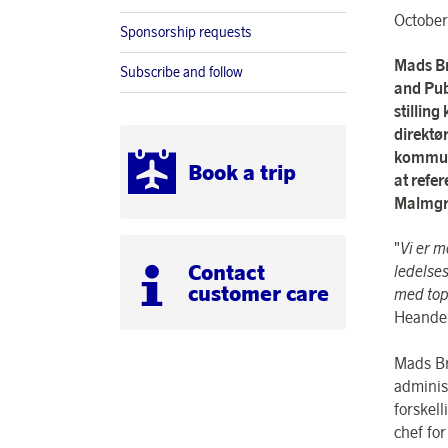
October
Sponsorship requests
Mads Br
Subscribe and follow
and Pub
stillin
direktø
kommuni
Book a trip
at refer
Malmgre
"
Vi er 
Contact
ledelse
customer care
med topl
Heander
Mads Br
adminis
forskel
chef fo