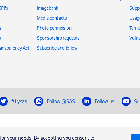
KPI's
Imagebank
Suppl
Media contacts
Usage
s
Photo permission
Terms
s
Sponsorship requests
Vulne
ransparency Act
Subscribe and follow
#flysas
Follow @SAS
Follow us
Su
|
Book a trip with SAS
Contacts
SAS Cargo
Usage of cookies
Terms and conditions
 for your needs. By accepting you consent to