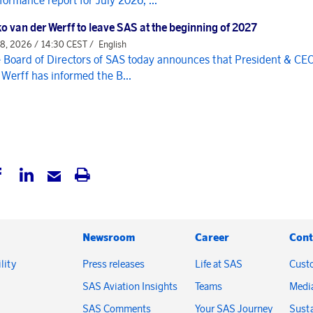
formance report for July 2026, ...
o van der Werff to leave SAS at the beginning of 2027
 8, 2026 / 14:30 CEST /
English
 Board of Directors of SAS today announces that President & CE
 Werff has informed the B...
Newsroom
Career
Cont
lity
Press releases
Life at SAS
Cust
SAS Aviation Insights
Teams
Medi
SAS Comments
Your SAS Journey
Susta