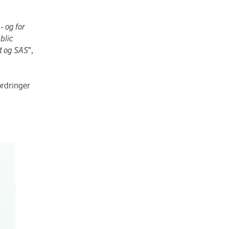
- og for
blic
et og SAS
",
ordringer