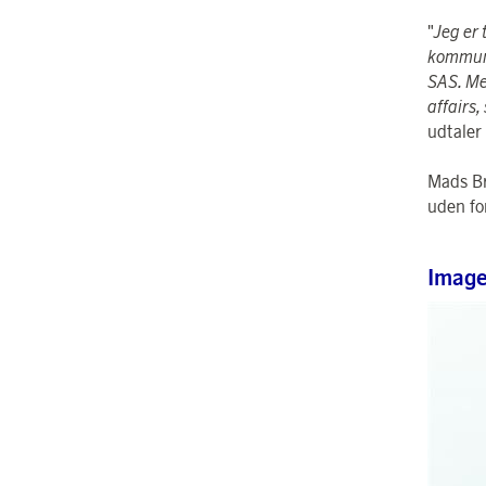
"
Jeg er
kommuni
SAS. Me
affairs,
udtaler
Mads Br
uden fo
Imag