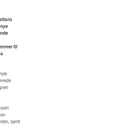
ations
 nye
ende
ommer til
na
ende
rerede
gren
 som
han
ster, samt