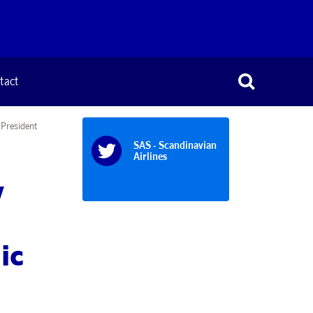
tact
 President
SAS - Scandinavian
Airlines
y
ic