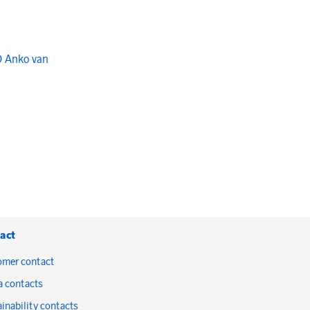
O Anko van
act
omer contact
a contacts
inability contacts