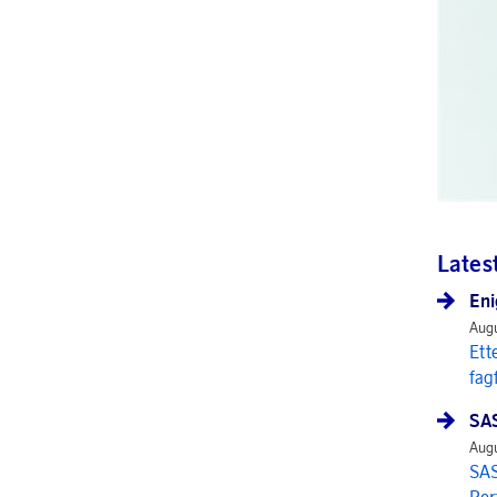
Lates
Eni
Augu
Ett
fag
SAS
Augu
SAS