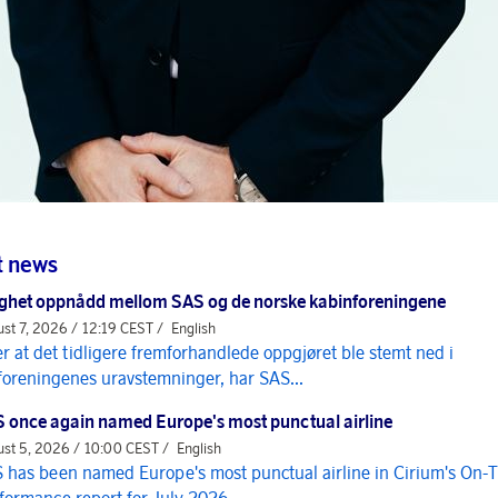
t news
ghet oppnådd mellom SAS og de norske kabinforeningene
st 7, 2026 / 12:19 CEST /
English
er at det tidligere fremforhandlede oppgjøret ble stemt ned i
foreningenes uravstemninger, har SAS...
 once again named Europe's most punctual airline
st 5, 2026 / 10:00 CEST /
English
 has been named Europe's most punctual airline in Cirium's On-