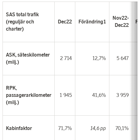
SAS total trafik
Nov22-
(reguljär och
Dec22
Förändring
1
F
Dec22
charter)
ASK, säteskilometer
2 714
12,7%
5 647
(milj.)
RPK,
passagerarkilometer
1 945
41,6%
3 959
(milj.)
Kabinfaktor
71,7%
14,6 pp
70,1%