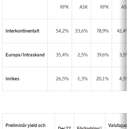
RPK
ASK
RPK
AS
Interkontinentalt
54,2%
33,6%
78,9%
42,4
Europa/Intraskand
35,4%
2,5%
19,6%
3,5
Inrikes
26,5%
-1,3%
20,1%
4,5
Preliminär yield och
Valutajus
Dec22
Förändring
1