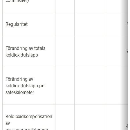
Regularitet
9
Förändring av totala
7
koldioxidutsläpp
Förändring av
koldioxidutsläpp per
säteskilometer
Koldioxidkompensation
av
4
passagerarrelaterade