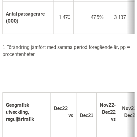
Antal passagerare
1 470
47,5%
3 137
(000)
1
Förändring jämfört med samma period föregående år, pp =
procentenheter
Geografisk
Nov22-
Dec22
Nov21
utveckling,
Dec22
vs
Dec21
Dec2
reguljärtrafik
vs