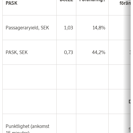
PASK
föränd
Passageraryield, SEK
1,03
14,8%
PASK, SEK
0,73
44,2%
3
D
Punktlighet (ankomst
5
15 minuter)