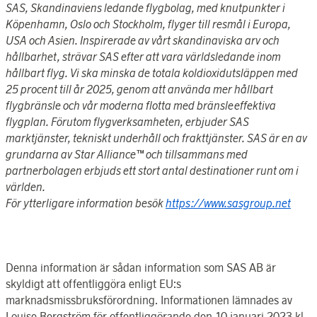
SAS, Skandinaviens ledande flygbolag, med knutpunkter i
Köpenhamn, Oslo och Stockholm, flyger till resmål i Europa,
USA och Asien. Inspirerade av vårt skandinaviska arv och
hållbarhet, strävar SAS efter att vara världsledande inom
hållbart flyg. Vi ska minska de totala koldioxidutsläppen med
25 procent till år 2025, genom att använda mer hållbart
flygbränsle och vår moderna flotta med bränsleeffektiva
flygplan. Förutom flygverksamheten, erbjuder SAS
marktjänster, tekniskt underhåll och frakttjänster. SAS är en av
grundarna av Star Alliance™ och tillsammans med
partnerbolagen erbjuds ett stort antal destinationer runt om i
världen.
För ytterligare information besök
https://www.sasgroup.net
Denna information är sådan information som SAS AB är
skyldigt att offentliggöra enligt EU:s
marknadsmissbruksförordning. Informationen lämnades av
Louise Bergström för offentliggörande den 10 januari 2023 kl.