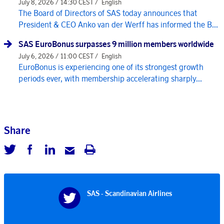
July 8, 2026 / 14:30 CEST /
English
The Board of Directors of SAS today announces that
President & CEO Anko van der Werff has informed the B...
SAS EuroBonus surpasses 9 million members worldwide
July 6, 2026 / 11:00 CEST /
English
EuroBonus is experiencing one of its strongest growth
periods ever, with membership accelerating sharply...
Share
SAS - Scandinavian Airlines