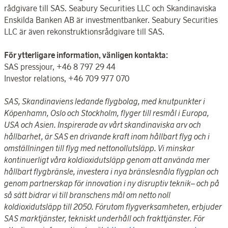
rådgivare till SAS. Seabury Securities LLC och Skandinaviska
Enskilda Banken AB är investmentbanker. Seabury Securities
LLC är även rekonstruktions­rådgivare till SAS.
För ytterligare information, vänligen kontakta:
SAS pressjour, +46 8 797 29 44
Investor relations, +46 709 977 070
SAS, Skandinaviens ledande flygbolag, med knutpunkter i
Köpenhamn, Oslo och Stockholm, flyger till resmål i Europa,
USA och Asien. Inspirerade av vårt skandinaviska arv och
hållbarhet, är SAS en drivande kraft inom hållbart flyg och i
omställningen till flyg med nettonollutsläpp. Vi minskar
kontinuerligt våra koldioxidutsläpp genom att använda mer
hållbart flygbränsle, investera i nya bränslesnåla flygplan och
genom partnerskap för innovation i ny disruptiv teknik– och på
så sätt bidrar vi till branschens mål om netto noll
koldioxidutsläpp till 2050. Förutom flygverksamheten, erbjuder
SAS marktjänster, tekniskt underhåll och frakttjänster. För