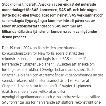
Stockholms tingsrätt. Ansökan avser endast det noterade
moderbolaget för SAS-koncernen, SAS AB, och inte några
dotterbolag eller flygbolaget som helhet. SAS verksamhet och
schemalagda flygavgångar kommer inte att påverkas av
rekonstruktions­förfarandet och SAS kommer att
tillhandahålla sina tjänster till kunderna som vanligt under
denna process.
Den 19 mars 2024 godkände den amerikanska
konkursdomstolen för New Yorks södra distrikt den
rekonstruktions­plan som lagts fram i SAS chapter 11-
förfarande (”Chapter 11-planen”). Avsikten att ansöka om
företagsrekonstruktion i Sverige behandlades specifikt i
Chapter 11-planen och ett framgångsrikt genomförande av det
svenska rekonstruktions­förfarandet är ett villkor för att
Chapter 11-planen ska träda ikraft. Chapter 11-planens
ikraftträdande är även villkorat av olika
myndighetsgodkännanden och vissa andra sedvanliga villkor.
SAS förväntar sig för närvarande att slutföra rekonstruktions­