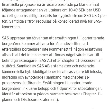
finansiella prognoserna är vidare baserade på bland annat
följande antaganden: en valutakurs om 10,49 SEK per USD
och ett genomsnittligt baspris för flygbränsle om 830 USD per
ton. Samtliga siffror redovisas på konsoliderad nivå för SAS-
koncernen.
SAS upprepar sin förväntan att ersättningen till oprioriterade
borgenärer kommer att vara förhållandevis liten, att
efterställda borgenärer inte kommer att få någon ersättning
alls och att det inte kommer att finnas något värde kvar till
befintliga aktieägare i SAS AB efter chapter 11-processen är
slutförd. Samtliga av SAS AB:s stamaktier och noterade
kommersiella hybridobligationer förväntas vidare bli inlösta,
indragna och avnoterade i samband med chapter 11-
processens slutförande. Ersättningen till oprioriterade
borgenärer, inklusive belopp och tidpunkt för utbetalningar,
återstår att bekräfta (såsom närmare beskrivet i Chapter 11-
planen och Disclosure Statement).