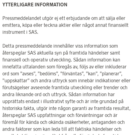
YTTERLIGARE INFORMATION
Pressmeddelandet utgör ej ett erbjudande om att sälja eller
emittera, köpa eller teckna aktier eller något annat finansiellt
instrument i SAS.
Detta pressmeddelande innehåller viss information som
återspeglar SAS aktuella syn på framtida händelser samt
finansiell och operativ utveckling. Sådan information kan
innefatta uttalanden som föregås av, följs av eller inkluderar
ord som ”avses”, ”bedöms”, ”förväntas”, ”kan”, ”planerar”,
”uppskattar” och andra uttryck som innebär indikationer eller
förutsägelser avseende framtida utveckling eller trender och
andra liknande ord och uttryck. Sådan information har
upprättats endast i illustrativt syfte och är inte grundad på
historiska fakta, utgör inte någon garanti av framtida resultat,
återspeglar SAS uppfattningar och förväntningar och är
föremål för kända och okända osäkerheter, antaganden och
andra faktorer som kan leda till att faktiska händelser och