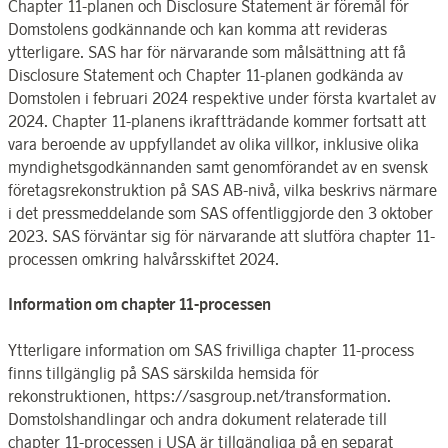
Chapter 11-planen och Disclosure Statement är föremål för
Domstolens godkännande och kan komma att revideras
ytterligare. SAS har för närvarande som målsättning att få
Disclosure Statement och Chapter 11-planen godkända av
Domstolen i februari 2024 respektive under första kvartalet av
2024. Chapter 11-planens ikraftträdande kommer fortsatt att
vara beroende av uppfyllandet av olika villkor, inklusive olika
myndighetsgodkännanden samt genomförandet av en svensk
företagsrekonstruktion på SAS AB-nivå, vilka beskrivs närmare
i det pressmeddelande som SAS offentliggjorde den 3 oktober
2023. SAS förväntar sig för närvarande att slutföra chapter 11-
processen omkring halvårsskiftet 2024.
Information om chapter 11-processen
Ytterligare information om SAS frivilliga chapter 11-process
finns tillgänglig på SAS särskilda hemsida för
rekonstruktionen, https://sasgroup.net/transformation.
Domstolshandlingar och andra dokument relaterade till
chapter 11-processen i USA är tillgängliga på en separat