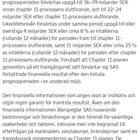
prognosperioden förväntas uppgå till 36–39 miljarder SEK
innan chapter 11-processens slutförande, och till 22–24
miljarder SEK efter chapter 11-processens slutförande.
Likviditetsnivån förväntas under samma period uppgå till eller
överstiga 4 miljarder SEK eller cirka 8 % av intäkterna
(rullande 12 månader) för perioden fram till chapter 11-
processens slutförande, samt 11 miljarder SEK eller cirka 25 %
av intäkterna (rullande 12 månader) för perioden efter chapter
11-processens slutförande. Förutsatt att Chapter 11-planen
genomförs på ett framgångsrikt sätt förväntar sig SAS
förbättrade finansiella resultat efter den Initiala
prognosperioden i en onoterad miljö.
Den finansiella informationen som anges ovan är indikativ och
utgör ingen garanti för framtida resultat. Även om den
finansiella informationen återspeglar SAS nuvarande
bedömningar och förväntningar är den föremål för väsentliga
osäkerheter och faktorer, inklusive men inte begränsat till
efterfrågan på marknaden, valutakurser, bränslepriser samt en
framgångsrik implementering av Chapter 11-planen. De