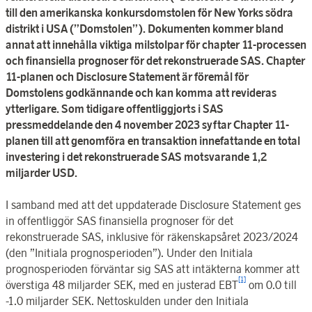
till den amerikanska konkursdomstolen för New Yorks södra
distrikt i USA (”Domstolen”). Dokumenten kommer bland
annat att innehålla viktiga milstolpar för chapter 11-processen
och finansiella prognoser för det rekonstruerade SAS. Chapter
11-planen och Disclosure Statement är föremål för
Domstolens godkännande och kan komma att revideras
ytterligare. Som tidigare offentliggjorts i SAS
pressmeddelande den 4 november 2023 syftar Chapter 11-
planen till att genomföra en transaktion innefattande en total
investering i det rekonstruerade SAS motsvarande 1,2
miljarder USD.
I samband med
att
det uppdaterade Disclosure Statement ges
in offentliggör SAS finansiella prognoser för det
rekonstruerade SAS, inklusive för räkenskapsåret 2023/2024
(den ”Initiala prognosperioden”). Under den Initiala
prognosperioden förväntar sig SAS att intäkterna kommer att
[1]
överstiga 48 miljarder SEK, med en justerad EBT
om 0.0 till
-1.0 miljarder SEK. Nettoskulden under den Initiala