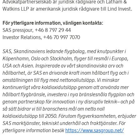
Advokatpartnerselskab är juridisk rådgivare och Latham &
Watkins LLP är amerikansk juridisk rådgivare till Lind Invest.
För ytterligare information, vänligen kontakta:
SAS pressjour, +46 8 797 29 44
Investor Relations, +46 70 997 7070
SAS, Skandinaviens ledande flygbolag, med knutpunkter i
Köpenhamn, Oslo och Stockholm, flyger till resmål i Europa,
USA och Asien. Inspirerade av vårt skandinaviska arv och
hållbarhet, är SAS en drivande kraft inom hållbart flyg och i
omställningen till flyg med nettonollutsläpp. Vi minskar
kontinuerligt våra koldioxidutsläpp genom att använda mer
hållbart flygbränsle, investera i nya bränslesnåla flygplan och
genom partnerskap för innovation i ny disruptiv teknik– och på
så sätt bidrar vi till branschens mål om netto noll
koldioxidutsläpp till 2050. Förutom flygverksamheten, erbjuder
SAS marktjänster, tekniskt underhåll och frakttjänster. För
ytterligare information besök
https://www.sasgroup.net/