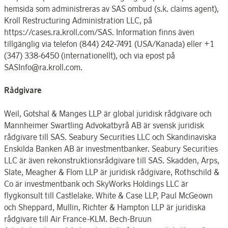
hemsida som administreras av SAS ombud (s.k. claims agent),
Kroll Restructuring Administration LLC, på
https://cases.ra.kroll.com/SAS. Information finns även
tillgänglig via telefon (844) 242-7491 (USA/Kanada) eller +1
(347) 338-6450 (internationellt), och via epost på
SASInfo@ra.kroll.com
.
Rådgivare
Weil, Gotshal & Manges LLP är global juridisk rådgivare och
Mannheimer Swartling Advokatbyrå AB är svensk juridisk
rådgivare till SAS. Seabury Securities LLC och Skandinaviska
Enskilda Banken AB är investmentbanker. Seabury Securities
LLC är även rekonstruktions­rådgivare till SAS. Skadden, Arps,
Slate, Meagher & Flom LLP är juridisk rådgivare, Rothschild &
Co är investmentbank och SkyWorks Holdings LLC är
flygkonsult till Castlelake. White & Case LLP, Paul McGeown
och Sheppard, Mullin, Richter & Hampton LLP är juridiska
rådgivare till Air France-KLM. Bech-Bruun