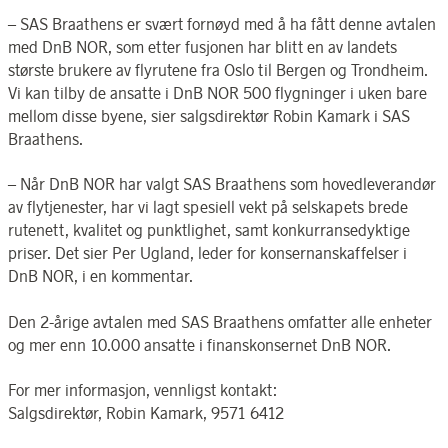
– SAS Braathens er svært fornøyd med å ha fått denne avtalen
med DnB NOR, som etter fusjonen har blitt en av landets
største brukere av flyrutene fra Oslo til Bergen og Trondheim.
Vi kan tilby de ansatte i DnB NOR 500 flygninger i uken bare
mellom disse byene, sier salgsdirektør Robin Kamark i SAS
Braathens.
– Når DnB NOR har valgt SAS Braathens som hovedleverandør
av flytjenester, har vi lagt spesiell vekt på selskapets brede
rutenett, kvalitet og punktlighet, samt konkurransedyktige
priser. Det sier Per Ugland, leder for konsernanskaffelser i
DnB NOR, i en kommentar.
Den 2-årige avtalen med SAS Braathens omfatter alle enheter
og mer enn 10.000 ansatte i finanskonsernet DnB NOR.
For mer informasjon, vennligst kontakt:
Salgsdirektør, Robin Kamark, 9571 6412