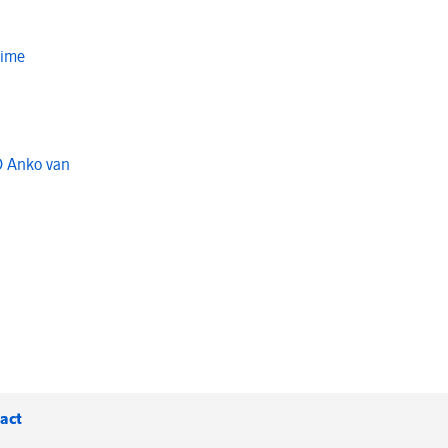
Time
O Anko van
act