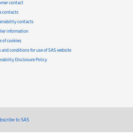
omer contact
a contacts
inability contacts
ier information
 of cookies
 and conditions for use of SAS website
rability Disclosure Policy
bscribe to SAS