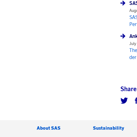
SAS
Augu
SAS
Per
Ank
July
The
der
Share
About SAS
Sustainability