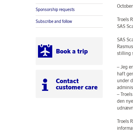
October
Sponsorship requests
Troels 
Subscribe and follow
SAS Sca
SAS Sca
Rasmuss
Book a trip
stillin
– Jeg er
haft ge
Contact
under d
customer care
adminis
– Troel
den nye
udnævne
Troels 
informa