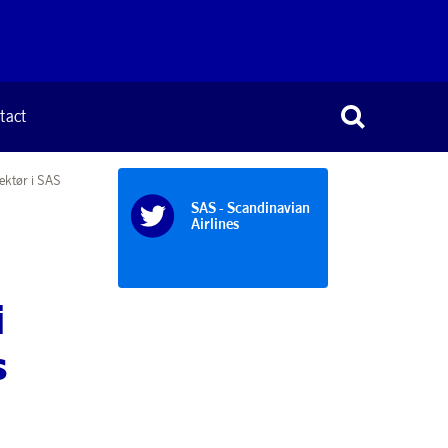
tact
ektør i SAS
SAS - Scandinavian
Airlines
i
s