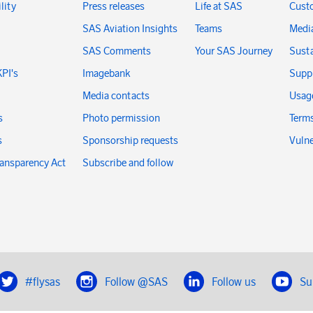
lity
Press releases
Life at SAS
Cust
SAS Aviation Insights
Teams
Medi
SAS Comments
Your SAS Journey
Susta
KPI's
Imagebank
Suppl
Media contacts
Usage
s
Photo permission
Terms
s
Sponsorship requests
Vulne
ransparency Act
Subscribe and follow
#flysas
Follow @SAS
Follow us
Su