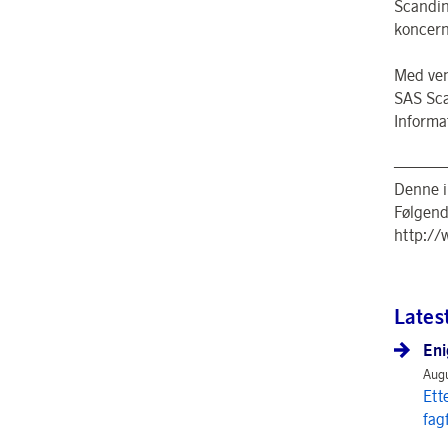
Scandin
koncern
Med ven
SAS Sca
Informa
———
Denne i
Følgend
http:/
Lates
Eni
Augu
Ett
fag