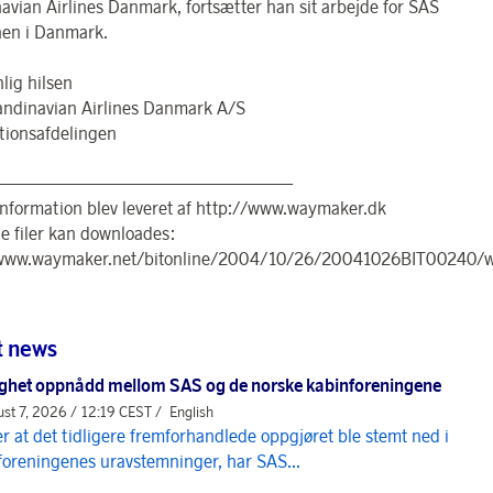
avian Airlines Danmark, fortsætter han sit arbejde for SAS
en i Danmark.
lig hilsen
ndinavian Airlines Danmark A/S
tionsafdelingen
—————————————————
nformation blev leveret af http://www.waymaker.dk
e filer kan downloades:
/www.waymaker.net/bitonline/2004/10/26/20041026BIT00240/
t news
ghet oppnådd mellom SAS og de norske kabinforeningene
st 7, 2026 / 12:19 CEST /
English
er at det tidligere fremforhandlede oppgjøret ble stemt ned i
foreningenes uravstemninger, har SAS...