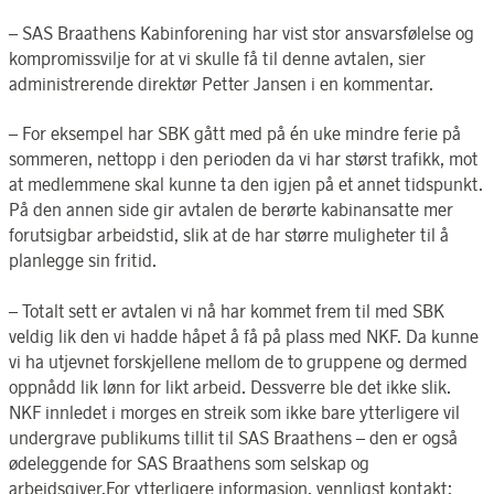
– SAS Braathens Kabinforening har vist stor ansvarsfølelse og
kompromissvilje for at vi skulle få til denne avtalen, sier
administrerende direktør Petter Jansen i en kommentar.
– For eksempel har SBK gått med på én uke mindre ferie på
sommeren, nettopp i den perioden da vi har størst trafikk, mot
at medlemmene skal kunne ta den igjen på et annet tidspunkt.
På den annen side gir avtalen de berørte kabinansatte mer
forutsigbar arbeidstid, slik at de har større muligheter til å
planlegge sin fritid.
– Totalt sett er avtalen vi nå har kommet frem til med SBK
veldig lik den vi hadde håpet å få på plass med NKF. Da kunne
vi ha utjevnet forskjellene mellom de to gruppene og dermed
oppnådd lik lønn for likt arbeid. Dessverre ble det ikke slik.
NKF innledet i morges en streik som ikke bare ytterligere vil
undergrave publikums tillit til SAS Braathens – den er også
ødeleggende for SAS Braathens som selskap og
arbeidsgiver.For ytterligere informasjon, vennligst kontakt: