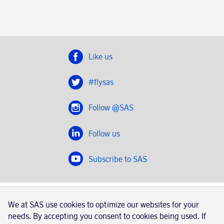
Like us
#flysas
Follow @SAS
Follow us
Subscribe to SAS
SAS 2020
We at SAS use cookies to optimize our websites for your
SAS AB, registration number 556606-8499, SE-195 87
needs. By accepting you consent to cookies being used. If
Stockholm, Sweden