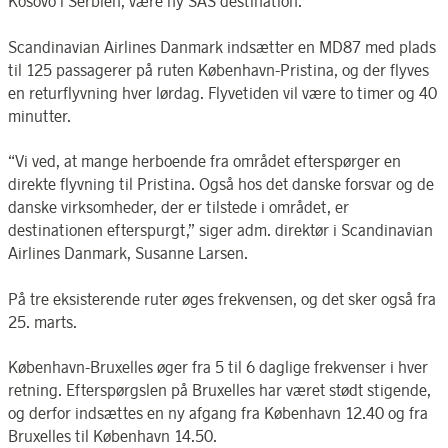
Kosovo i Serbien, være ny SAS destination.
Scandinavian Airlines Danmark indsætter en MD87 med plads
til 125 passagerer på ruten København-Pristina, og der flyves
en returflyvning hver lørdag. Flyvetiden vil være to timer og 40
minutter.
“Vi ved, at mange herboende fra området efterspørger en
direkte flyvning til Pristina. Også hos det danske forsvar og de
danske virksomheder, der er tilstede i området, er
destinationen efterspurgt,” siger adm. direktør i Scandinavian
Airlines Danmark, Susanne Larsen.
På tre eksisterende ruter øges frekvensen, og det sker også fra
25. marts.
København-Bruxelles øger fra 5 til 6 daglige frekvenser i hver
retning. Efterspørgslen på Bruxelles har været stødt stigende,
og derfor indsættes en ny afgang fra København 12.40 og fra
Bruxelles til København 14.50.