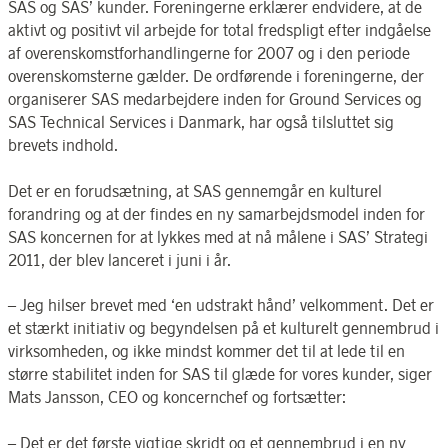
SAS og SAS’ kunder. Foreningerne erklærer endvidere, at de
aktivt og positivt vil arbejde for total fredspligt efter indgåelse
af overenskomstforhandlingerne for 2007 og i den periode
overenskomsterne gælder. De ordførende i foreningerne, der
organiserer SAS medarbejdere inden for Ground Services og
SAS Technical Services i Danmark, har også tilsluttet sig
brevets indhold.
Det er en forudsætning, at SAS gennemgår en kulturel
forandring og at der findes en ny samarbejdsmodel inden for
SAS koncernen for at lykkes med at nå målene i SAS’ Strategi
2011, der blev lanceret i juni i år.
– Jeg hilser brevet med ‘en udstrakt hånd’ velkomment. Det er
et stærkt initiativ og begyndelsen på et kulturelt gennembrud i
virksomheden, og ikke mindst kommer det til at lede til en
større stabilitet inden for SAS til glæde for vores kunder, siger
Mats Jansson, CEO og koncernchef og fortsætter:
– Det er det første vigtige skridt og et gennembrud i en ny