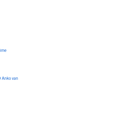
Time
O Anko van