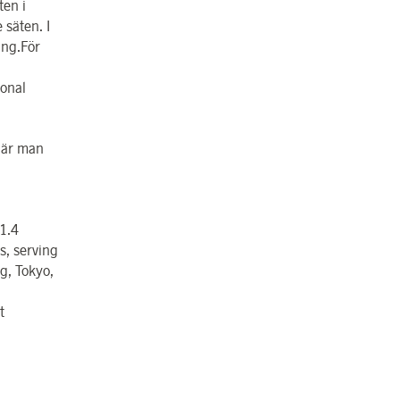
ten i
säten. I
äng.För
ional
där man
 1.4
s, serving
g, Tokyo,
t