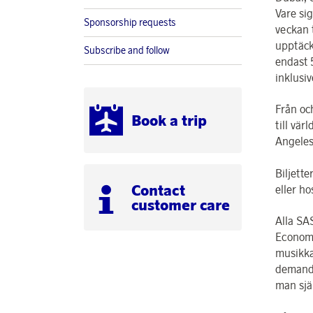
Vare sig
Sponsorship requests
veckan 
upptäcka
Subscribe and follow
endast 5
inklusiv
Från och
Book a trip
till vär
Angeles
Biljett
Contact
eller ho
customer care
Alla SA
Economy
musikka
demand,
man själ