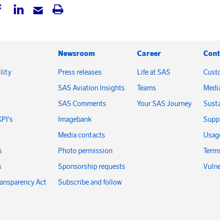
Newsroom
Career
Cont
lity
Press releases
Life at SAS
Cust
SAS Aviation Insights
Teams
Medi
SAS Comments
Your SAS Journey
Susta
KPI's
Imagebank
Suppl
Media contacts
Usage
s
Photo permission
Terms
s
Sponsorship requests
Vulne
ransparency Act
Subscribe and follow