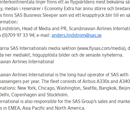
interkontinentala linjer finns ett av flygvärldens mest bekväma sä
, medan i resenärer i Economy Extra har ännu större och bredare 
s finns SAS Business Sleeper som vid ett knapptryck blir till en s
ormation:
Lindström, Head of Media and PR, Scandinavian Airlines Internat
6 (0)709 97 33 94; e-mail:
anders.lindstrom@sas.se
ärna SAS Internationals media sektion (www.flysas.com/media), 
da ner mediakit, högupplösta bilder och de senaste nyheterna.
avian Airlines International
avian Airlines International is the long-haul operator of SAS with
 passengers per year. The fleet consists of Airbus A330s and A340
inations: New York, Chicago, Washington, Seattle, Bangkok, Beijin
Delhi, Copenhagen and Stockholm.
ernational is also responsible for the SAS Group’s sales and marke
ies in EMEA, Asia Pacific and North America.