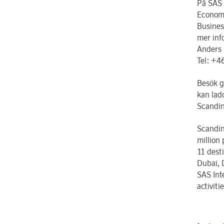
På SAS 
Economy
Busines
mer inf
Anders 
Tel: +4
Besök g
kan lad
Scandin
Scandin
million
11 dest
Dubai, 
SAS Int
activit