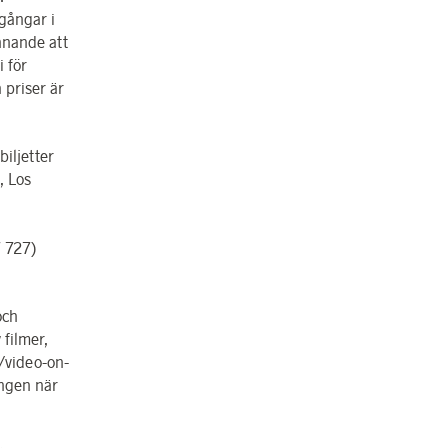
vgångar i
ännande att
i för
 priser är
biljetter
, Los
7 727)
och
filmer,
/video-on-
ingen när