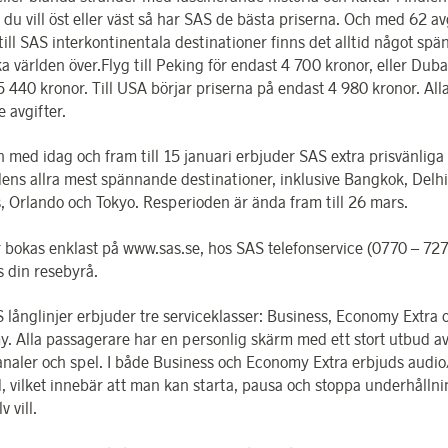
 du vill öst eller väst så har SAS de bästa priserna. Och med 62 a
till SAS interkontinentala destinationer finns det alltid något sp
 världen över.Flyg till Peking för endast 4 700 kronor, eller Duba
 440 kronor. Till USA börjar priserna på endast 4 980 kronor. Alla
e avgifter.
 med idag och fram till 15 januari erbjuder SAS extra prisvänliga 
ldens allra mest spännande destinationer, inklusive Bangkok, Delhi
, Orlando och Tokyo. Resperioden är ända fram till 26 mars.
er bokas enklast på www.sas.se, hos SAS telefonservice (0770 – 72
s din resebyrå.
S långlinjer erbjuder tre serviceklasser: Business, Economy Extra 
. Alla passagerare har en personlig skärm med ett stort utbud av 
naler och spel. I både Business och Economy Extra erbjuds audio
 vilket innebär att man kan starta, pausa och stoppa underhålln
v vill.