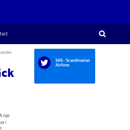
tact
 världen
SAS - Scandinavian
Airlines
äck
A när
pa i
?