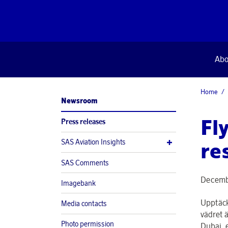
Abo
Home
Newsroom
Fl
Press releases
SAS Aviation Insights
re
SAS Comments
Decemb
Imagebank
Upptäck
Media contacts
vädret ä
Photo permission
Dubai, 