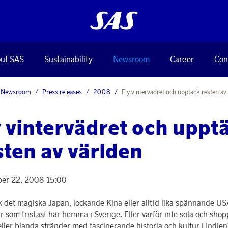
ut SAS
Sustainability
Newsroom
Career
Con
Newsroom
Press releases
2008
Fly vintervädret och upptäck resten av
y vintervädret och uppt
sten av världen
er 22, 2008 15:00
 det magiska Japan, lockande Kina eller alltid lika spännande US
r som tristast här hemma i Sverige. Eller varför inte sola och shop
eller blanda stränder med fascinerande historia och kultur i Indien