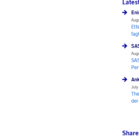
Lates
Eni
Augu
Ett
fag
SAS
Augu
SAS
Per
Ank
July
The
der
Share