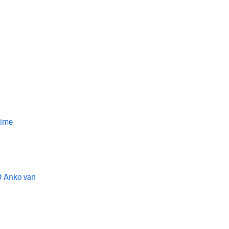
Time
O Anko van