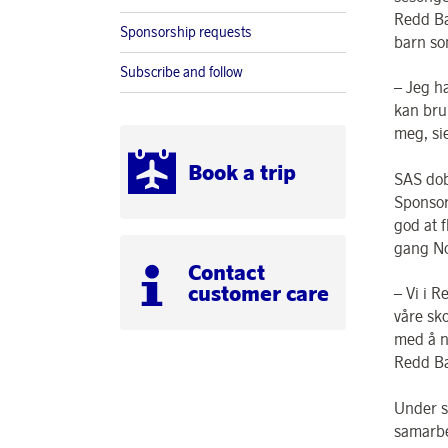
Redd Ba
Sponsorship requests
barn so
Subscribe and follow
– Jeg h
kan bruk
meg, si
Book a trip
SAS dob
Sponsor
god at 
gang No
Contact
customer care
– Vi i R
våre sko
med å n
Redd Ba
Under s
samarbe