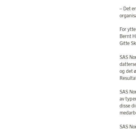
– Det e
organis
For ytte
Bernt H
Gitte S
SAS Nor
datters
og det 
Resulta
SAS Nor
av type
disse d
medarbe
SAS Nor