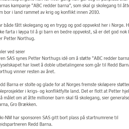
rnas kampanje ”ABC redder barna”, som skal gi skolegang til åtte
m bor i land rammet av krig og konflikt innen 2010.
ar både fått skolegang og en trygg og god oppvekst her i Norge. H
e farta i løypa til å gi barn en bedre oppvekst, så er det god nok
er Petter Northug.
ler ved seier
en SAS synes Petter Northugs idé om å støtte ”ABC redder barna
flyselskapet har lovet å doble utbetalingene som går til Redd Barn
rthug vinner resten av året.
edd Barna er stolte og glade for at Norges fremste skiløpere støtt
leprosjekter i krigs- og konfliktfylte land. Det er flott at Petter hj
å målet om at åtte millioner barn skal få skolegang, sier generals
rna, Gro Brækken.
ki-NM har sponsoren SAS gitt bort plass på startnumrene til
idspartneren Redd Barna.