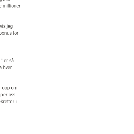
 millioner
vis jeg
 bonus for
” er så
a hver
er opp om
elper oss
ekretær i