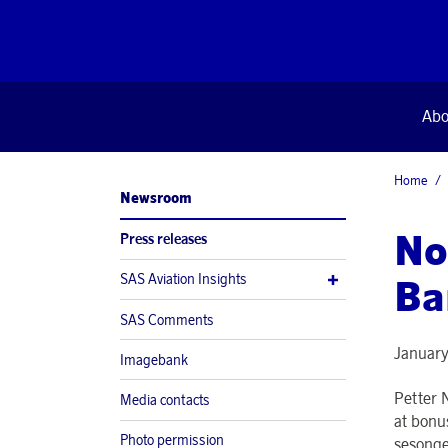
Abo
Home
Newsroom
No
Press releases
SAS Aviation Insights
Ba
SAS Comments
January
Imagebank
Petter N
Media contacts
at bonu
Photo permission
sesonge