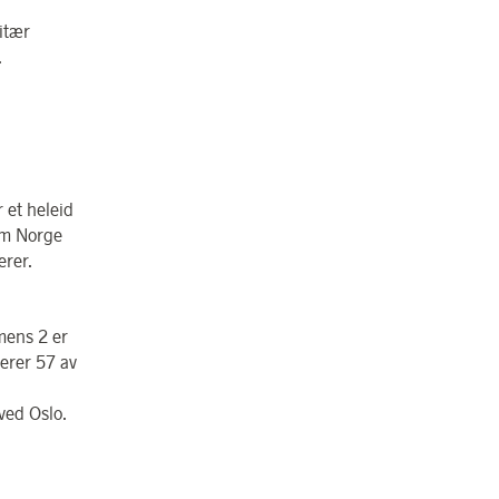
itær
.
 et heleid
lom Norge
erer.
mens 2 er
erer 57 av
ved Oslo.