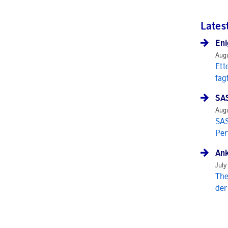
Lates
Eni
Augu
Ett
fag
SAS
Augu
SAS
Per
Ank
July
The
der