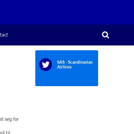
tact
SAS - Scandinavian
Airlines
mt seg for
å til