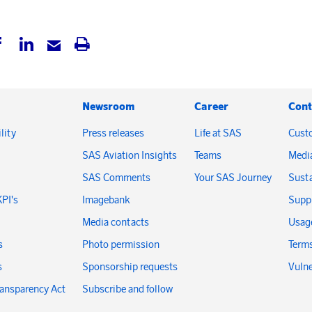
Newsroom
Career
Cont
lity
Press releases
Life at SAS
Cust
SAS Aviation Insights
Teams
Medi
SAS Comments
Your SAS Journey
Susta
KPI's
Imagebank
Suppl
Media contacts
Usage
s
Photo permission
Terms
s
Sponsorship requests
Vulne
ransparency Act
Subscribe and follow