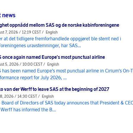
t news
ghet oppnådd mellom SAS og de norske kabinforeningene
st 7, 2026 / 12:19 CEST /
English
er at det tidligere fremforhandlede oppgjøret ble stemt ned i
foreningenes uravstemninger, har SAS...
 once again named Europe's most punctual airline
st 5, 2026 / 10:00 CEST /
English
 has been named Europe's most punctual airline in Cirium's On-
formance report for July 2026, ...
o van der Werff to leave SAS at the beginning of 2027
 8, 2026 / 14:30 CEST /
English
 Board of Directors of SAS today announces that President & CE
 Werff has informed the B...