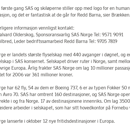
r første gang SAS og skiløperne stiller opp med logo for en human
asjon, og det er fantastisk at de går for Redd Barna, sier Brækken
rligere informasjon vennligst kontakt:
alvard Olderskog, Sponsoransvarlig SAS Norge Tel: 9571 9091
kilbred, Leder bedriftssamarbeid Redd Barna Tel: 9705 7819
ge er landets største flyselskap med 440 avganger i døgnet, og er
elskap i SAS konsernet. Selskapet driver ruter i Norge, samt mel
øvrige Europa. Årlig frakter SAS Norge om lag 10 millioner passasj
tet for 2006 var 361 millioner kroner.
ge har 62 fly, 54 av dem er Boeing 737, 6 er av typen Fokker 50 
n Avro 70. SAS har omtrent 160 destinasjoner, og SAS Norge oper
irekte i og fra Norge. 17 av destinasjonene innenriks. Om lag 3500
idere arbeider i selskapet, som har sitt hovedkontor på Fornebu 
ge lanserte i oktober 12 nye fritidsdestinasjoner i Europa.