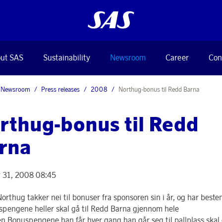
ut SAS
Sustainability
Newsroom
Career
Con
Newsroom
Press releases
2008
Northug-bonus til Redd Barna
rthug-bonus til Redd
rna
 31, 2008 08:45
orthug takker nei til bonuser fra sponsoren sin i år, og har beste
spengene heller skal gå til Redd Barna gjennom hele
n.Bonuspengene han får hver gang han går seg til pallplass skal g