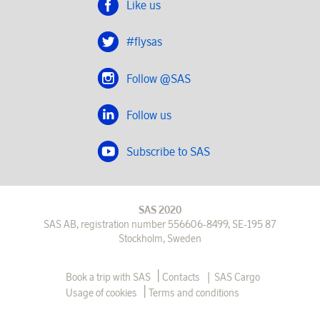
Like us
#flysas
Follow @SAS
Follow us
Subscribe to SAS
SAS 2020
SAS AB, registration number 556606-8499, SE-195 87
Stockholm, Sweden
|
Book a trip with SAS
Contacts
SAS Cargo
Usage of cookies
Terms and conditions