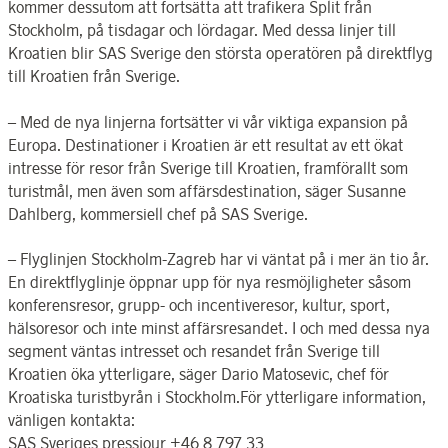
kommer dessutom att fortsätta att trafikera Split från
Stockholm, på tisdagar och lördagar. Med dessa linjer till
Kroatien blir SAS Sverige den största operatören på direktflyg
till Kroatien från Sverige.
– Med de nya linjerna fortsätter vi vår viktiga expansion på
Europa. Destinationer i Kroatien är ett resultat av ett ökat
intresse för resor från Sverige till Kroatien, framförallt som
turistmål, men även som affärsdestination, säger Susanne
Dahlberg, kommersiell chef på SAS Sverige.
– Flyglinjen Stockholm-Zagreb har vi väntat på i mer än tio år.
En direktflyglinje öppnar upp för nya resmöjligheter såsom
konferensresor, grupp- och incentiveresor, kultur, sport,
hälsoresor och inte minst affärsresandet. I och med dessa nya
segment väntas intresset och resandet från Sverige till
Kroatien öka ytterligare, säger Dario Matosevic, chef för
Kroatiska turistbyrån i Stockholm.För ytterligare information,
vänligen kontakta:
SAS Sveriges pressjour +46 8 797 33