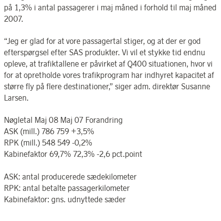
på 1,3% i antal passagerer i maj måned i forhold til maj måned
2007.
“Jeg er glad for at vore passagertal stiger, og at der er god
efterspørgsel efter SAS produkter. Vi vil et stykke tid endnu
opleve, at trafiktallene er påvirket af Q400 situationen, hvor vi
for at opretholde vores trafikprogram har indhyret kapacitet af
større fly på flere destinationer,” siger adm. direktør Susanne
Larsen.
Nøgletal Maj 08 Maj 07 Forandring
ASK (mill.) 786 759 +3,5%
RPK (mill.) 548 549 -0,2%
Kabinefaktor 69,7% 72,3% -2,6 pct.point
ASK: antal producerede sædekilometer
RPK: antal betalte passagerkilometer
Kabinefaktor: gns. udnyttede sæder