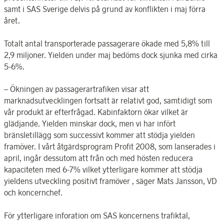
samt i SAS Sverige delvis på grund av konflikten i maj förra
året.
Totalt antal transporterade passagerare ökade med 5,8% till
2,9 miljoner. Yielden under maj bedöms dock sjunka med cirka
5-6%.
– Ökningen av passagerartrafiken visar att
marknadsutvecklingen fortsatt är relativt god, samtidigt som
vår produkt är efterfrågad. Kabinfaktorn ökar vilket är
glädjande. Yielden minskar dock, men vi har infört
bränsletillägg som successivt kommer att stödja yielden
framöver. I vårt åtgärdsprogram Profit 2008, som lanserades i
april, ingår dessutom att från och med hösten reducera
kapaciteten med 6-7% vilket ytterligare kommer att stödja
yieldens utveckling positivt framöver , säger Mats Jansson, VD
och koncernchef.
För ytterligare inforation om SAS koncernens trafiktal,