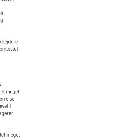
sin
og
arbejdere
nemtestet
S
å et meget
ørrelse
evet i
sagerer
 det meget