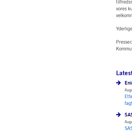
tilfreds
vores k
velkomm
Yderlig
Pressec
Kommuni
Lates
Eni
Augu
Ett
fag
SAS
Augu
SAS