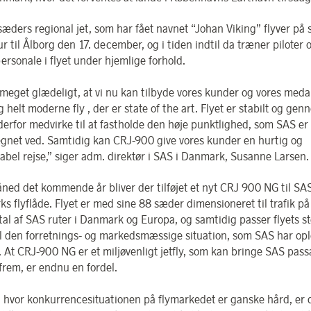
sæders regional jet, som har fået navnet “Johan Viking” flyver på 
r til Ålborg den 17. december, og i tiden indtil da træner piloter 
ersonale i flyet under hjemlige forhold.
 meget glædeligt, at vi nu kan tilbyde vores kunder og vores med
g helt moderne fly , der er state of the art. Flyet er stabilt og gen
derfor medvirke til at fastholde den høje punktlighed, som SAS er
gnet ved. Samtidig kan CRJ-900 give vores kunder en hurtig og
abel rejse,” siger adm. direktør i SAS i Danmark, Susanne Larsen.
ned det kommende år bliver der tilføjet et nyt CRJ 900 NG til SA
s flyflåde. Flyet er med sine 88 sæder dimensioneret til trafik p
ntal af SAS ruter i Danmark og Europa, og samtidig passer flyets st
til den forretnings- og markedsmæssige situation, som SAS har opl
r. At CRJ-900 NG er et miljøvenligt jetfly, som kan bringe SAS pas
 frem, er endnu en fordel.
id hvor konkurrencesituationen på flymarkedet er ganske hård, er