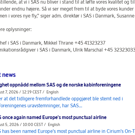
stillende, at vi i SAS nu bliver i stand til at løfte vores kvalitet og ti
under endnu højere. Så vi ser meget frem til at byde vores kunder
en i vores nye fly,” siger adm. direktør i SAS i Danmark, Susanne
ere oplysninger:
hef i SAS i Danmark, Mikkel Thrane +45 41323237
kationsrådgiver i SAS i Danmark, Ulrik Marschal +45 3232303
t news
ghet oppnådd mellom SAS og de norske kabinforeningene
st 7, 2026 / 12:19 CEST /
English
er at det tidligere fremforhandlede oppgjøret ble stemt ned i
foreningenes uravstemninger, har SAS...
 once again named Europe's most punctual airline
st 5, 2026 / 10:00 CEST /
English
 has been named Europe's most punctual airline in Cirium's On-