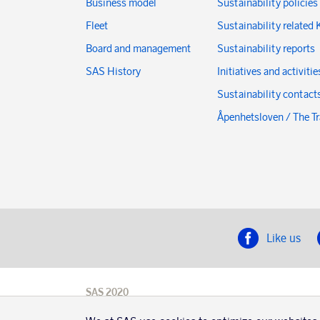
Business model
Sustainability policies
Fleet
Sustainability related 
Board and management
Sustainability reports
SAS History
Initiatives and activitie
Sustainability contact
Åpenhetsloven / The T
Like us
SAS 2020
SAS AB, registration number 556606-8499,