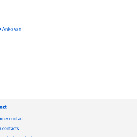
O Anko van
act
omer contact
a contacts