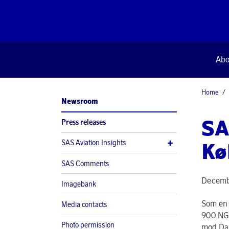
Abo
Home
Newsroom
SAS
Press releases
SAS Aviation Insights
Kø
SAS Comments
Decemb
Imagebank
Som en 
Media contacts
900 NG j
Photo permission
mod Dan