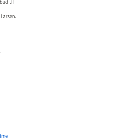
lbud til
 Larsen.
3
Time