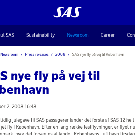
ut SAS
Sustainability
Newsroom
Career
Con
Newsroom
Press releases
2008
SAS nye fly på vej til København
 nye fly på vej til
benhavn
er 2, 2008 16:48
tidlig julegave til SAS passagerer lander det første af SAS 12 hel
et fly i København. Efter en lang række testflyvninger, er flyet nu
mark, hvor det forventes at lande i Københavns Lufthavn tirsdag