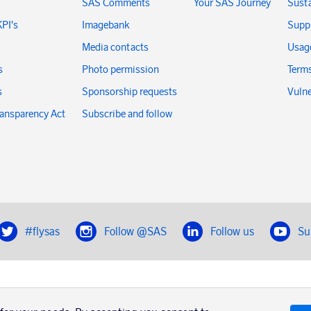
SAS Comments
Your SAS Journey
Susta
KPI's
Imagebank
Suppl
Media contacts
Usage
s
Photo permission
Terms
s
Sponsorship requests
Vulne
ransparency Act
Subscribe and follow
#flysas
Follow @SAS
Follow us
Su
|
Book a trip with SAS
Contacts
SAS Cargo