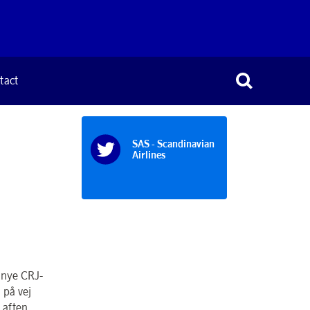
tact
SAS - Scandinavian
Airlines
t nye CRJ-
 på vej
 aften.