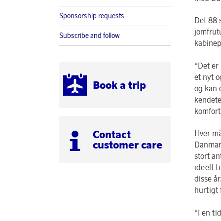
Sponsorship requests
Det 88 
jomfrutu
Subscribe and follow
kabinep
“Det er
et nyt o
Book a trip
og kan 
kendete
komfort
Contact
Hver må
customer care
Danmark
stort a
ideelt 
disse å
hurtigt
“I en t