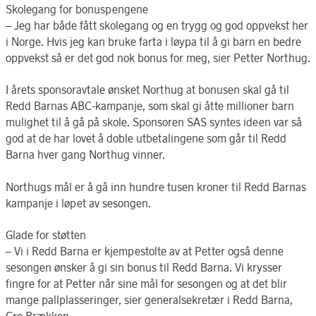
Skolegang for bonuspengene
– Jeg har både fått skolegang og en trygg og god oppvekst her
i Norge. Hvis jeg kan bruke farta i løypa til å gi barn en bedre
oppvekst så er det god nok bonus for meg, sier Petter Northug.
I årets sponsoravtale ønsket Northug at bonusen skal gå til
Redd Barnas ABC-kampanje, som skal gi åtte millioner barn
mulighet til å gå på skole. Sponsoren SAS syntes ideen var så
god at de har lovet å doble utbetalingene som går til Redd
Barna hver gang Northug vinner.
Northugs mål er å gå inn hundre tusen kroner til Redd Barnas
kampanje i løpet av sesongen.
Glade for støtten
– Vi i Redd Barna er kjempestolte av at Petter også denne
sesongen ønsker å gi sin bonus til Redd Barna. Vi krysser
fingre for at Petter når sine mål for sesongen og at det blir
mange pallplasseringer, sier generalsekretær i Redd Barna,
Gro Brækken.