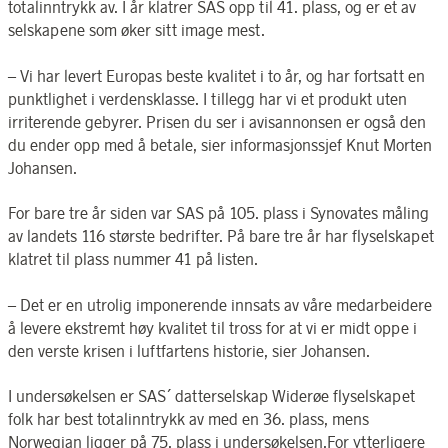
totalinntrykk av. I år klatrer SAS opp til 41. plass, og er et av
selskapene som øker sitt image mest.
– Vi har levert Europas beste kvalitet i to år, og har fortsatt en
punktlighet i verdensklasse. I tillegg har vi et produkt uten
irriterende gebyrer. Prisen du ser i avisannonsen er også den
du ender opp med å betale, sier informasjonssjef Knut Morten
Johansen.
For bare tre år siden var SAS på 105. plass i Synovates måling
av landets 116 største bedrifter. På bare tre år har flyselskapet
klatret til plass nummer 41 på listen.
– Det er en utrolig imponerende innsats av våre medarbeidere
å levere ekstremt høy kvalitet til tross for at vi er midt oppe i
den verste krisen i luftfartens historie, sier Johansen.
I undersøkelsen er SAS´ datterselskap Widerøe flyselskapet
folk har best totalinntrykk av med en 36. plass, mens
Norwegian ligger på 75. plass i undersøkelsen.For ytterligere