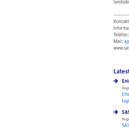
landsdel
———
Kontakt
Informa
Telefon
Mail:
kn
www.sa
Lates
Eni
Augu
Ett
fag
SAS
Augu
SAS