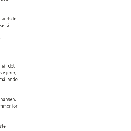
 landsdel,
sø får
n
 når det
sasjerer,
 må lande.
Johansen.
ommer for
ste