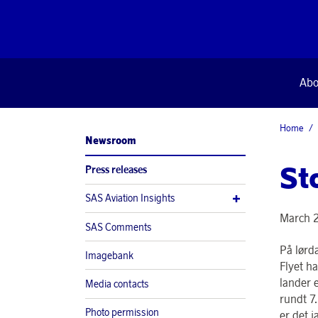
Abo
Home
Newsroom
St
Press releases
SAS Aviation Insights
March 2
SAS Comments
På lørd
Imagebank
Flyet ha
lander 
Media contacts
rundt 7
Photo permission
er det j