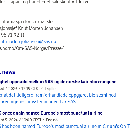
er i Japan, og har et eget salgskontor i Tokyo.
———
informasjon for journalister:
sjonssjef Knut Morten Johansen
: 95 71 92 11
ut-morten.johansen@sas.no
s.no/no/Om-SAS-Norge/Presse/
t news
ghet oppnådd mellom SAS og de norske kabinforeningene
st 7, 2026 / 12:19 CEST /
English
er at det tidligere fremforhandlede oppgjøret ble stemt ned i
foreningenes uravstemninger, har SAS...
 once again named Europe's most punctual airline
st 5, 2026 / 10:00 CEST /
English
 has been named Europe's most punctual airline in Cirium's On-