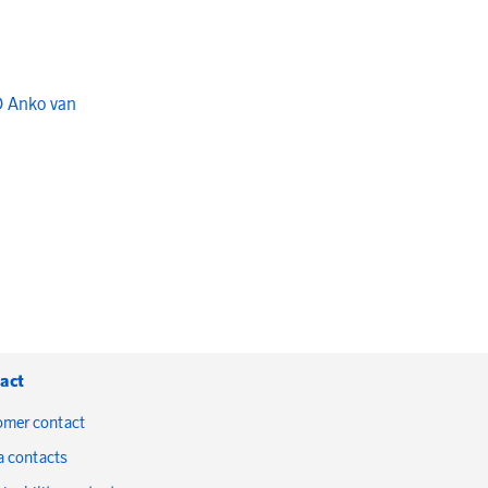
O Anko van
act
omer contact
a contacts