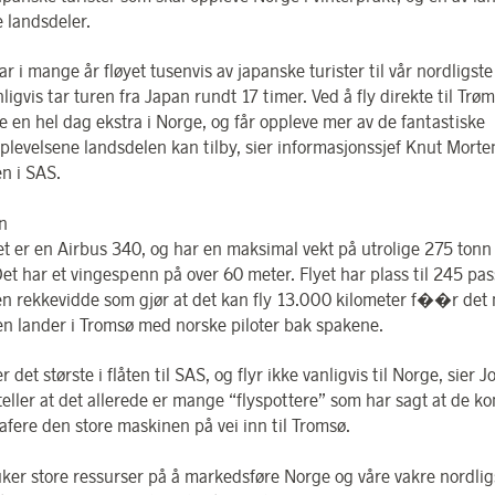
e landsdeler.
r i mange år fløyet tusenvis av japanske turister til vår nordligste
igvis tar turen fra Japan rundt 17 timer. Ved å fly direkte til Trøm
ne en hel dag ekstra i Norge, og får oppleve mer av de fantastiske
plevelsene landsdelen kan tilby, sier informasjonssjef Knut Morte
n i SAS.
n
et er en Airbus 340, og har en maksimal vekt på utrolige 275 tonn
Det har et vingespenn på over 60 meter. Flyet har plass til 245 pas
en rekkevidde som gjør at det kan fly 13.000 kilometer f��r det
n lander i Tromsø med norske piloter bak spakene.
er det største i flåten til SAS, og flyr ikke vanligvis til Norge, sier 
teller at det allerede er mange “flyspottere” som har sagt at de k
afere den store maskinen på vei inn til Tromsø.
ker store ressurser på å markedsføre Norge og våre vakre nordlig