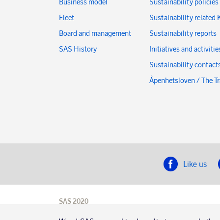
Business model
Sustainability policies
Fleet
Sustainability related 
Board and management
Sustainability reports
SAS History
Initiatives and activitie
Sustainability contact
Åpenhetsloven / The T
Like us
SAS 2020
SAS AB, registration number 556606-8499,