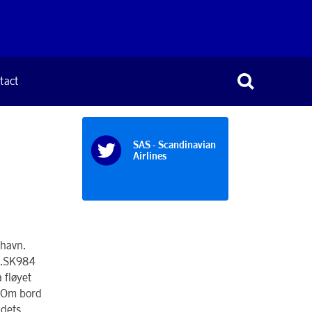
tact
SAS - Scandinavian
Airlines
thavn.
an.SK984
 fløyet
. Om bord
ndets