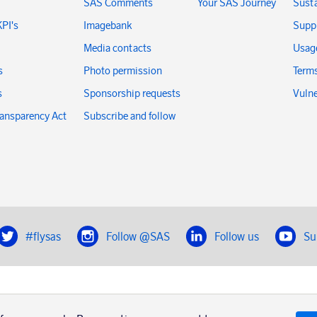
SAS Comments
Your SAS Journey
Susta
KPI's
Imagebank
Suppl
Media contacts
Usage
s
Photo permission
Terms
s
Sponsorship requests
Vulne
ransparency Act
Subscribe and follow
#flysas
Follow @SAS
Follow us
Su
|
Book a trip with SAS
Contacts
SAS Cargo