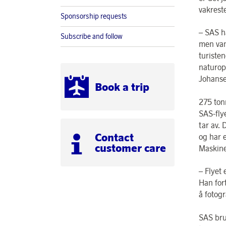
vakrest
Sponsorship requests
– SAS ha
Subscribe and follow
men vanl
turiste
naturop
Johanse
Book a trip
275 ton
SAS-fly
tar av. 
Contact
og har 
customer care
Maskine
– Flyet 
Han for
å fotogr
SAS bru