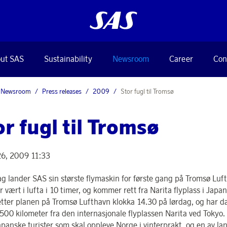
ut SAS
Sustainability
Newsroom
Career
Con
Newsroom
Press releases
2009
Stor fugl til Tromsø
or fugl til Tromsø
6, 2009 11:33
ag lander SAS sin største flymaskin for første gang på Tromsø Luf
r vært i lufta i 10 timer, og kommer rett fra Narita flyplass i Jap
etter planen på Tromsø Lufthavn klokka 14.30 på lørdag, og har da
.500 kilometer fra den internasjonale flyplassen Narita ved Tokyo
apanske turister som skal oppleve Norge i vinterprakt, og en av la