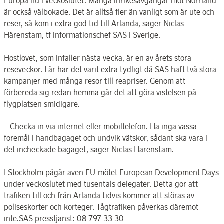
Europa nu i veckoslutet. Många inrikesavgångar mot Norrland
är också välbokade. Det är alltså fler än vanligt som är ute och
reser, så kom i extra god tid till Arlanda, säger Niclas
Härenstam, tf informationschef SAS i Sverige.
Höstlovet, som infaller nästa vecka, är en av årets stora
reseveckor. I år har det varit extra tydligt då SAS haft två stora
kampanjer med många resor till reapriser. Genom att
förbereda sig redan hemma går det att göra vistelsen på
flygplatsen smidigare.
– Checka in via internet eller mobiltelefon. Ha inga vassa
föremål i handbagaget och undvik vätskor, sådant ska vara i
det incheckade bagaget, säger Niclas Härenstam.
I Stockholm pågår även EU-mötet European Development Days
under veckoslutet med tusentals delegater. Detta gör att
trafiken till och från Arlanda tidvis kommer att störas av
poliseskorter och korteger. Tågtrafiken påverkas däremot
inte.SAS presstjänst: 08-797 33 30