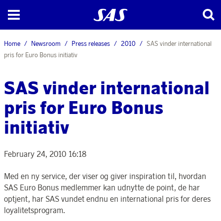
Home
Newsroom
Press releases
2010
SAS vinder international
pris for Euro Bonus initiativ
SAS vinder international
pris for Euro Bonus
initiativ
February 24, 2010 16:18
Med en ny service, der viser og giver inspiration til, hvordan
SAS Euro Bonus medlemmer kan udnytte de point, de har
optjent, har SAS vundet endnu en international pris for deres
loyalitetsprogram.