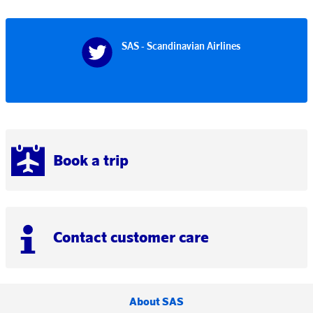
SAS - Scandinavian Airlines
Book a trip
Contact customer care
About SAS