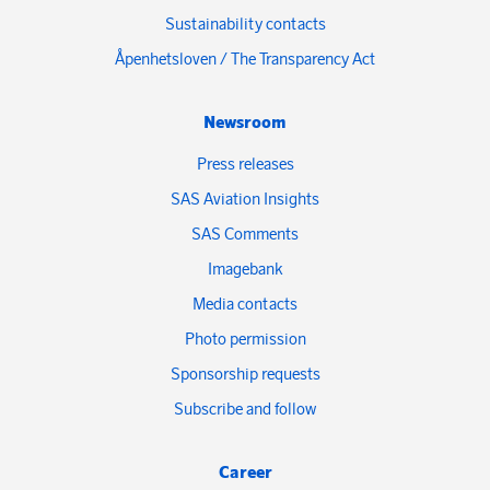
Sustainability contacts
Åpenhetsloven / The Transparency Act
Newsroom
Press releases
SAS Aviation Insights
SAS Comments
Imagebank
Media contacts
Photo permission
Sponsorship requests
Subscribe and follow
Career