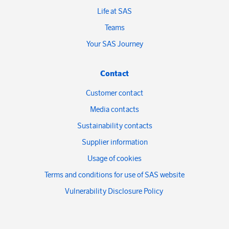
Life at SAS
Teams
Your SAS Journey
Contact
Customer contact
Media contacts
Sustainability contacts
Supplier information
Usage of cookies
Terms and conditions for use of SAS website
Vulnerability Disclosure Policy