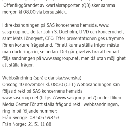
Offentliggörandet av kvartalsrapporten (Q3) sker samma
morgon kl 08.00 via börsutskick.
I direktsändningen på SAS koncernens hemsida, www.
sasgroup.net, deltar John S. Dueholm, tf VD och koncernchef,
samt Mats Lönnqvist, CFO. Efter presentationen ges utrymme
för en kortare frågestund. För att kunna ställa frågor måste
man dock ringa in, se nedan. Det går givetvis bra att enbart
följa sändningen på www.sasgroup.net, men då utan möjlighet
att ställa frågor.
Webbsändning (språk: danska/svenska)
Onsdag 10 november kl. 08:30 (CET) Webbsändningen kan
följas direkt på SAS koncernens hemsida
www.sasgroup.net (https://www.sasgroup.net/) under fliken
Media Center.För att ställa frågor direkt i webbsändningen,
ring in på följande nummer:
Från Sverige: 08 505 598 53
Från Norge: 21 51 11 88