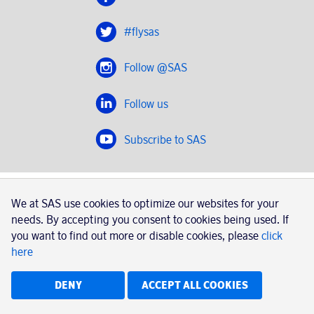
#flysas
Follow @SAS
Follow us
Subscribe to SAS
SAS 2020
We at SAS use cookies to optimize our websites for your
SAS AB, registration number 556606-8499, SE-195 87
needs. By accepting you consent to cookies being used. If
Stockholm, Sweden
you want to find out more or disable cookies, please
click
here
|
Book a trip with SAS
Contacts
SAS Cargo
Usage of cookies
Terms and conditions
DENY
ACCEPT ALL COOKIES