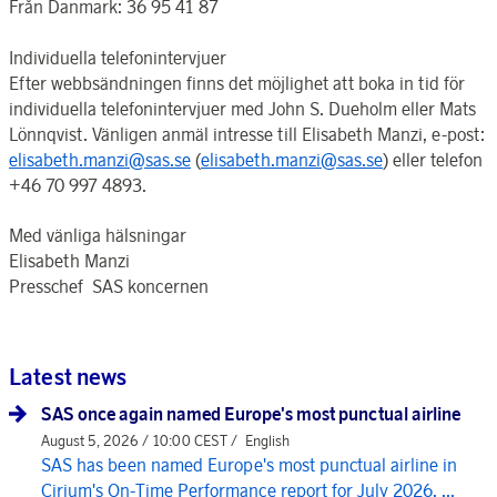
Från Danmark: 36 95 41 87
Individuella telefonintervjuer
Efter webbsändningen finns det möjlighet att boka in tid för
individuella telefonintervjuer med John S. Dueholm eller Mats
Lönnqvist. Vänligen anmäl intresse till Elisabeth Manzi, e-post:
elisabeth.manzi@sas.se
(
elisabeth.manzi@sas.se
) eller telefon
+46 70 997 4893.
Med vänliga hälsningar
Elisabeth Manzi
Presschef SAS koncernen
Latest news
SAS once again named Europe's most punctual airline
August 5, 2026 / 10:00 CEST /
English
SAS has been named Europe's most punctual airline in
Cirium's On-Time Performance report for July 2026, ...