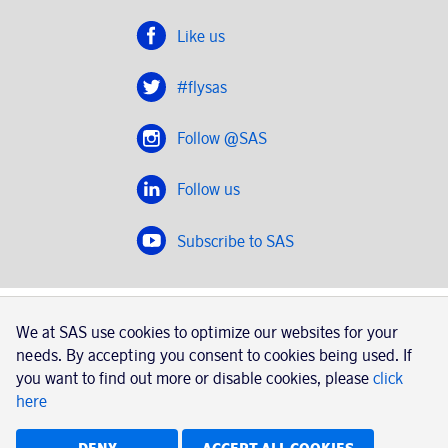
Like us
#flysas
Follow @SAS
Follow us
Subscribe to SAS
SAS 2020
We at SAS use cookies to optimize our websites for your
SAS AB, registration number 556606-8499, SE-195 87
needs. By accepting you consent to cookies being used. If
Stockholm, Sweden
you want to find out more or disable cookies, please
click
here
|
Book a trip with SAS
Contacts
SAS Cargo
Usage of cookies
Terms and conditions