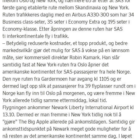
mellom Oslo og New York, og nærmere 65 år etter at SAS for
første gang etablerte rute mellom Skandinavia og New York.
Ruten trafikkeres daglig med en Airbus A330-300 som har 34
Business class-seter, 35 seter i Economy Extra og 195 seter i
Economy-klasse. Etter åpningen av denne ruten har SAS
ti interkontinentale fly i trafikk.
– Betydelig reduserte kostnader, et topp produkt, og bedre
markedsvilkår gjør det mulig for SAS å vokse på en lønnsom
måte, sier kommersiell direktør Robin Kamark. Han slår
samtidig fast at New York-ruten fra Oslo åpner det
amerikanske kontinentet for SAS-passasjerer fra hele Norge.
Den nye ruten fra Gardermoen har avgang kl 1105 og er
dermed lagt opp slik at passasjerer fra 39 flyplasser rundt om i
Norge kan fly inn til Oslo på morgenen, og være fremme i New
York allerede tidlig samme ettermiddag, lokal tid.
Flygningen ankommer Newark Liberty International Airport kl
13.10. Dermed er man fremme i New York tidlig nok til å
”gjøre” The Big Apple allerede på ankomstdagen. Samtidig gir
ankomsttidspunktet på Newark meget gode muligheter for å
nå resten av det amerikanske kontinentet samme dag. I løpet