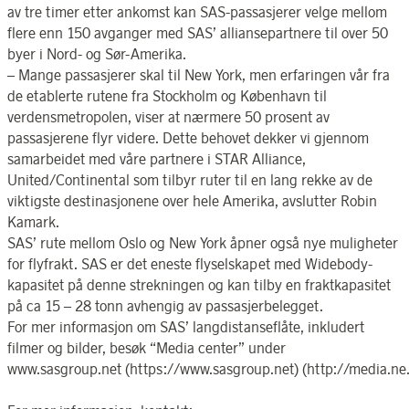
av tre timer etter ankomst kan SAS-passasjerer velge mellom
flere enn 150 avganger med SAS’ alliansepartnere til over 50
byer i Nord- og Sør-Amerika.
– Mange passasjerer skal til New York, men erfaringen vår fra
de etablerte rutene fra Stockholm og København til
verdensmetropolen, viser at nærmere 50 prosent av
passasjerene flyr videre. Dette behovet dekker vi gjennom
samarbeidet med våre partnere i STAR Alliance,
United/Continental som tilbyr ruter til en lang rekke av de
viktigste destinasjonene over hele Amerika, avslutter Robin
Kamark.
SAS’ rute mellom Oslo og New York åpner også nye muligheter
for flyfrakt. SAS er det eneste flyselskapet med Widebody-
kapasitet på denne strekningen og kan tilby en fraktkapasitet
på ca 15 – 28 tonn avhengig av passasjerbelegget.
For mer informasjon om SAS’ langdistanseflåte, inkludert
filmer og bilder, besøk “Media center” under
www.sasgroup.net (https://www.sasgroup.net) (http://media.ne