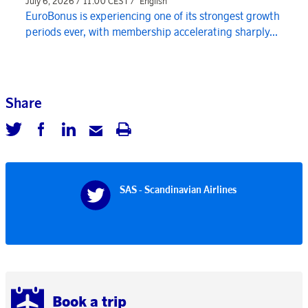
July 6, 2026 / 11:00 CEST /
English
EuroBonus is experiencing one of its strongest growth
periods ever, with membership accelerating sharply...
Share
SAS - Scandinavian Airlines
Book a trip