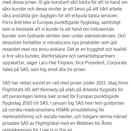
med dessa priser. Vi gör konstant vårt bästa för att ta hand om
våra kunder och dessa vinster är ett bevis på allt hårt arbete
våra anställda gör dagligen för att erbjuda bästa servicen.
Förra året blev vi Europas punktligaste flygbolag, samtidigt
som vi bevisade att vi kunde ta väl hand om tiotusentals
kunder som fastnade världen över under askmolnskrisen. Och
dessutom fortsätter vi introducera nya produkter som gör
resandet med oss ännu enklare. Det är en trygghet och kvalité
vi tror våra kunder, återförsäljare och samarbetspartners
uppskattar, säger Lars-Ove Filipson, Vice President, Corporate
Sales på SAS, som tog emot alla tre priser.
SAS har redan vunnit en rad med priser under 2011. Idag finns
Flightstats VD Jeff Kennedy på plats på Arlanda flygplats för
att personligen lämna över priset för Europas punktligaste
flygbolag 2010 till SAS. I januari tog SAS hem fem guldpriser
på norska resebranschens HSMAI prisutdelning för
marknadsföring och sociala medier, och tidigare denna månad
prisades SAS av Flightglobal med en Webbies för Årets
onlinekampanj för Love is in the air.