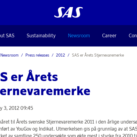
ut SAS
Sustainability
Newsroom
Career
Con
Newsroom
Press releases
2012
SAS er Årets Stjernevaremerke
S er Årets
jernevaremerke
y 3, 2012 09:45
kåret til Årets svenske Stjernevaremerke 2011 i den årlige unders
ført av YouGov og Indikat. Utmerkelsen gis på grunnlag av at SAS
ket av samtlige 250 undersøkte som økte mest i styrke fra 2010 ti