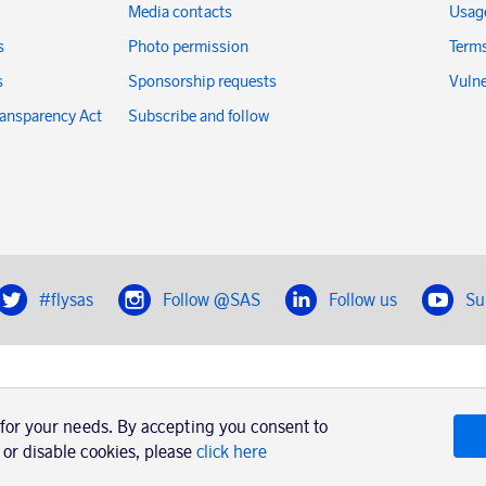
Media contacts
Usage
s
Photo permission
Terms
s
Sponsorship requests
Vulne
ransparency Act
Subscribe and follow
#flysas
Follow @SAS
Follow us
Su
|
Book a trip with SAS
Contacts
SAS Cargo
Usage of cookies
Terms and conditions
 for your needs. By accepting you consent to
 or disable cookies, please
click here