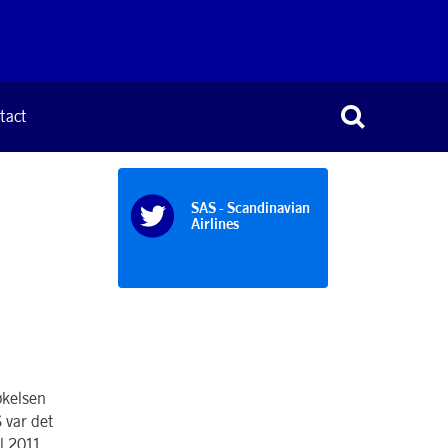
tact
SAS - Scandinavian
Airlines
økelsen
 var det
l 2011.