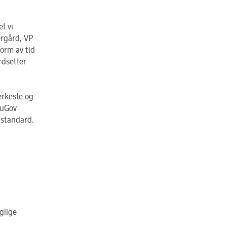
t vi
ergård, VP
form av tid
rdsetter
erkeste og
ouGov
 standard.
glige