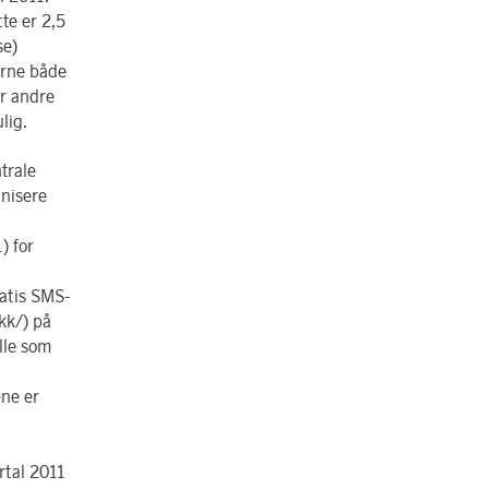
te er 2,5
se)
erne både
or andre
lig.
trale
nisere
) for
ratis SMS-
kk/) på
alle som
ene er
rtal 2011