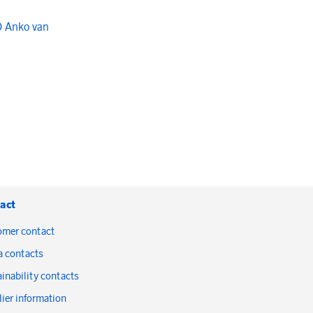
O Anko van
act
omer contact
a contacts
inability contacts
ier information