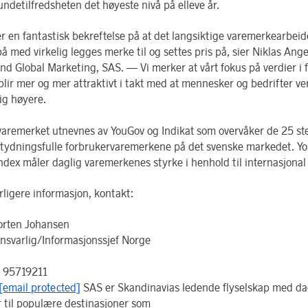
undetilfredsheten det høyeste nivå på elleve år.
r en fantastisk bekreftelse på at det langsiktige varemerkearbeide
på med virkelig legges merke til og settes pris på, sier Niklas Ang
nd Global Marketing, SAS. — Vi merker at vårt fokus på verdier i 
 blir mer og mer attraktivt i takt med at mennesker og bedrifter ve
ig høyere.
varemerket utnevnes av YouGov og Indikat som overvåker de 25 st
tydningsfulle forbrukervaremerkene på det svenske markedet. Y
ndex måler daglig varemerkenes styrke i henhold til internasjonal
rligere informasjon, kontakt:
orten Johansen
nsvarlig/Informasjonssjef Norge
: 95719211
[email protected]
SAS er Skandinavias ledende flyselskap med da
er til populære destinasjoner som