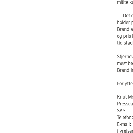
målte k
— Det e
holder 
Brand a
og pris
tid stad
Stjerne
mest be
Brand I
For ytte
Knut M
Pressea
SAS
Telefon
E-mail:
flyreis