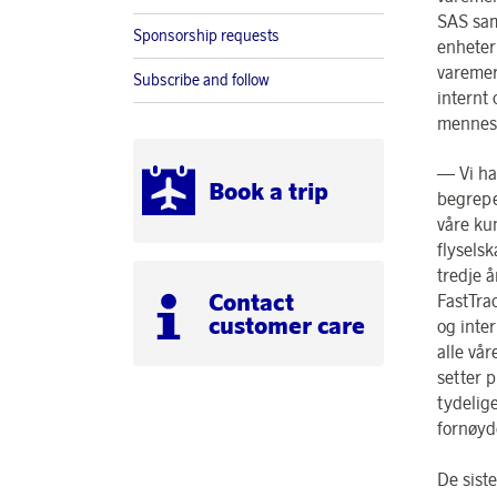
SAS sam
Sponsorship requests
enheter
varemer
Subscribe and follow
internt
mennesk
— Vi ha
Book a trip
begrepe
våre ku
flysels
tredje 
Contact
FastTra
customer care
og inte
alle vår
setter p
tydelig
fornøyd
De sist