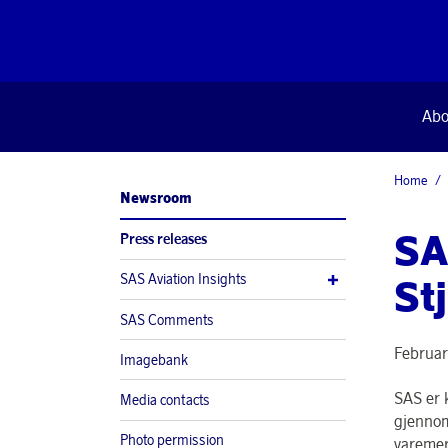
Abo
Home
Newsroom
SA
Press releases
SAS Aviation Insights
St
SAS Comments
Februar
Imagebank
SAS er 
Media contacts
gjennom
Photo permission
varemer