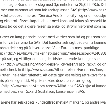
menlagte Brand Index steg med 3,6 enheter fra 25,0 til 28,6. Det
 mer enn varemerket som tok andreplassen.SAS (http://www.sas.
keløfte oppsummeres i “Service And Simplicity” og er en ledestj
 og eksternt. Flyselskapet jobber med konstant fokus på respekt f
ers tid og det å gjøre reisen så enkel og strømlinjeformet som mu
r over en lang periode jobbet med verdier som tid og pris som sen
r for vårt varemerke SAS. Det handler selvsagt både om å kommu
ndefordeler og på å levere disse. Vi er Europas mest punktlige
kap (http://se.yhp.waymaker.net/sasgroup/release.asp?id=240931
år på rad, og vi tilbyr en mengde tidsbesparende løsninger som
ck (http://www.sas.no/Alt-om-reisen/For-reisen/Fast-Track/) og g
rnett check-in (http://www.sas.no/Alt-om-reisen/For-reisen/Innsje
e ruter i hele vårt rutenett. Alt dette gjør oss veldig attraktive for 
ris på sin egen tid. At prisene våre dessuten er ærlige og
e (http://www.sas.no/Alt-om-reisen/Alltid-hos-SAS/) gjør at kund
e med oss, sier Rickard Gustafson, konsernsjef i SAS.
e årene har selskapets kundetilfredshet økt markant, og andre kva