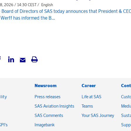
 8, 2026 / 14:30 CEST /
English
 Board of Directors of SAS today announces that President & CE
 Werff has informed the B...
Newsroom
Career
Cont
lity
Press releases
Life at SAS
Cust
SAS Aviation Insights
Teams
Medi
SAS Comments
Your SAS Journey
Susta
KPI's
Imagebank
Suppl