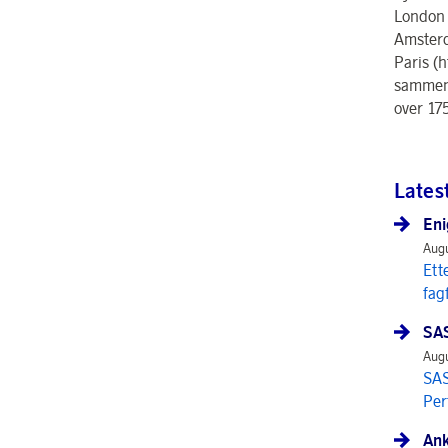
London 
Amsterd
Paris (
sammen 
over 17
Lates
Eni
Augu
Ett
fag
SAS
Augu
SAS
Per
Ank