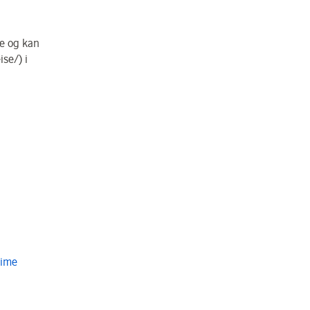
ce og kan
se/) i
Time