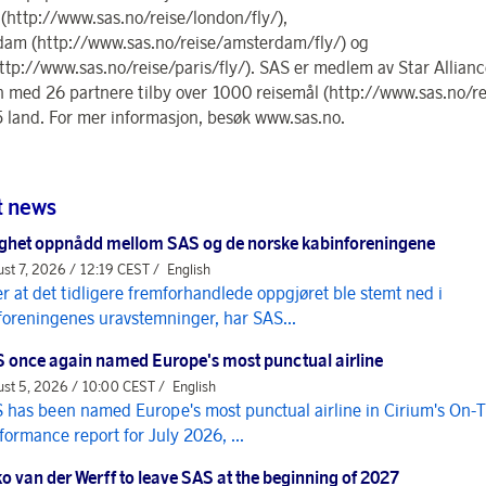
(http://www.sas.no/reise/london/fly/),
am (http://www.sas.no/reise/amsterdam/fly/) og
http://www.sas.no/reise/paris/fly/). SAS er medlem av Star Allian
med 26 partnere tilby over 1000 reisemål (http://www.sas.no/rei
5 land. For mer informasjon, besøk www.sas.no.
t news
ghet oppnådd mellom SAS og de norske kabinforeningene
st 7, 2026 / 12:19 CEST /
English
er at det tidligere fremforhandlede oppgjøret ble stemt ned i
foreningenes uravstemninger, har SAS...
 once again named Europe's most punctual airline
st 5, 2026 / 10:00 CEST /
English
 has been named Europe's most punctual airline in Cirium's On-
formance report for July 2026, ...
o van der Werff to leave SAS at the beginning of 2027