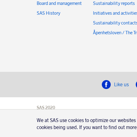
Board and management
Sustainability reports
SAS History
Initiatives and activitie
Sustainability contact
Åpenhetsloven / The T
Like us
SAS 2020
SAS AB, registration number 556606-8499,
SE-195 87
We at SAS use cookies to optimize our websites
Stockholm, Sweden
cookies being used. If you want to find out more