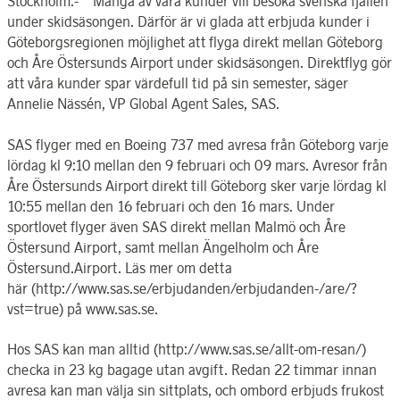
Stockholm.- Många av våra kunder vill besöka svenska fjällen
under skidsäsongen. Därför är vi glada att erbjuda kunder i
Göteborgsregionen möjlighet att flyga direkt mellan Göteborg
och Åre Östersunds Airport under skidsäsongen. Direktflyg gör
att våra kunder spar värdefull tid på sin semester, säger
Annelie Nässén, VP Global Agent Sales, SAS.
SAS flyger med en Boeing 737 med avresa från Göteborg varje
lördag kl 9:10 mellan den 9 februari och 09 mars. Avresor från
Åre Östersunds Airport direkt till Göteborg sker varje lördag kl
10:55 mellan den 16 februari och den 16 mars. Under
sportlovet flyger även SAS direkt mellan Malmö och Åre
Östersund Airport, samt mellan Ängelholm och Åre
Östersund.Airport. Läs mer om detta
här (http://www.sas.se/erbjudanden/erbjudanden-/are/?
vst=true) på www.sas.se.
Hos SAS kan man alltid (http://www.sas.se/allt-om-resan/)
checka in 23 kg bagage utan avgift. Redan 22 timmar innan
avresa kan man välja sin sittplats, och ombord erbjuds frukost