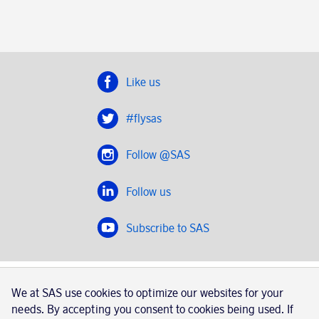
Like us
#flysas
Follow @SAS
Follow us
Subscribe to SAS
SAS 2020
We at SAS use cookies to optimize our websites for your
SAS AB, registration number 556606-8499, SE-195 87
needs. By accepting you consent to cookies being used. If
Stockholm, Sweden