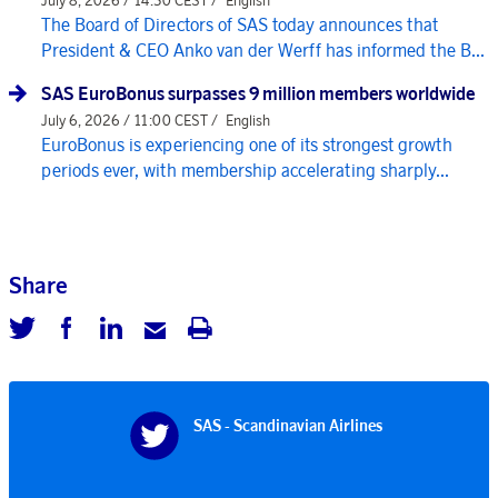
July 8, 2026 / 14:30 CEST /
English
The Board of Directors of SAS today announces that
President & CEO Anko van der Werff has informed the B...
SAS EuroBonus surpasses 9 million members worldwide
July 6, 2026 / 11:00 CEST /
English
EuroBonus is experiencing one of its strongest growth
periods ever, with membership accelerating sharply...
Share
SAS - Scandinavian Airlines