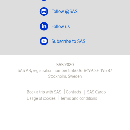
Follow @SAS
Follow us
Subscribe to SAS
SAS 2020
SAS AB, registration number 556606-8499, SE-195 87
Stockholm, Sweden
|
Book a trip with SAS
Contacts
SAS Cargo
Usage of cookies
Terms and conditions