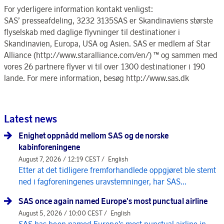
For yderligere information kontakt venligst:
SAS’ presseafdeling, 3232 3135SAS er Skandinaviens største
flyselskab med daglige flyvninger til destinationer i
Skandinavien, Europa, USA og Asien. SAS er medlem af Star
Alliance (http://www.staralliance.com/en/) ™ og sammen med
vores 26 partnere flyver vi til over 1300 destinationer i 190
lande. For mere information, besøg http://www.sas.dk
Latest news
Enighet oppnådd mellom SAS og de norske
kabinforeningene
August 7, 2026 / 12:19 CEST /
English
Etter at det tidligere fremforhandlede oppgjøret ble stemt
ned i fagforeningenes uravstemninger, har SAS...
SAS once again named Europe's most punctual airline
August 5, 2026 / 10:00 CEST /
English
SAS has been named Europe's most punctual airline in