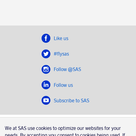
Like us
#flysas
Follow @SAS
Follow us
Subscribe to SAS
SAS 2020
We at SAS use cookies to optimize our websites for your
SAS AB, registration number 556606-8499, SE-195 87
needs. By accepting you consent to cookies being used. If