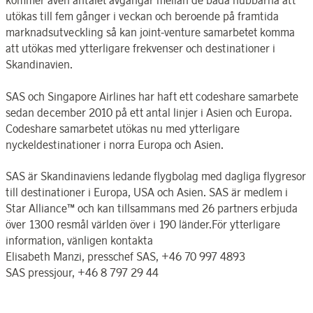
kommer även antalet avgångar mellan de båda hubbarna att
utökas till fem gånger i veckan och beroende på framtida
marknadsutveckling så kan joint-venture samarbetet komma
att utökas med ytterligare frekvenser och destinationer i
Skandinavien.
SAS och Singapore Airlines har haft ett codeshare samarbete
sedan december 2010 på ett antal linjer i Asien och Europa.
Codeshare samarbetet utökas nu med ytterligare
nyckeldestinationer i norra Europa och Asien.
SAS är Skandinaviens ledande flygbolag med dagliga flygresor
till destinationer i Europa, USA och Asien. SAS är medlem i
Star Alliance™ och kan tillsammans med 26 partners erbjuda
över 1300 resmål världen över i 190 länder.För ytterligare
information, vänligen kontakta
Elisabeth Manzi, presschef SAS, +46 70 997 4893
SAS pressjour, +46 8 797 29 44