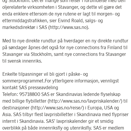
og Stockholm. Det er mange som reiser i forbindelse med den
oljerelaterte virksomheten i Stavanger, og dette vil gjøre det
enda enklere ettersom de nye rutene er lagt til morgen- og
ettermiddagstrafikken, sier Eivind Roald, salgs- og
markedsdirektør i SAS (http://www.sas.no).
Med to nye direkte rundtur på hverdager en ny direkte rundtur
på søndager åpnes det også for nye connections fra Finland til
Stavanger via Stockholm, samt nye connections fra Stavanger
til svensk innenriks.
Enkelte tilpasninger vil bli gjort i påske- og
sommerprogrammet.For ytterligere informasjon, vennligst
kontakt SAS presseavdeling
Telefon: 95718800 SAS er Skandinavias ledende flyselskap
med billige flybilletter (http://www.sas.no/lavpriskalender/) til
destinasjoner (http://www.sas.no/reise/) i Europa, USA og
Asia. SAS tilbyr flest lavprisbilletter i Skandinavia med flypriser
internt i Skandinavia. SAS’ lavpriskalender gir et smidig
overblikk på både innenriksfly og utenriksfly. SAS er medlem