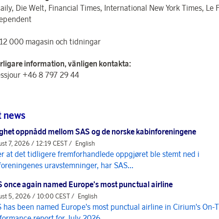
aily, Die Welt, Financial Times, International New York Times, Le F
dependent
12 000 magasin och tidningar
erligare information, vänligen kontakta:
ssjour +46 8 797 29 44
t news
ghet oppnådd mellom SAS og de norske kabinforeningene
st 7, 2026 / 12:19 CEST /
English
er at det tidligere fremforhandlede oppgjøret ble stemt ned i
foreningenes uravstemninger, har SAS...
 once again named Europe's most punctual airline
st 5, 2026 / 10:00 CEST /
English
 has been named Europe's most punctual airline in Cirium's On-
formance report for July 2026, ...