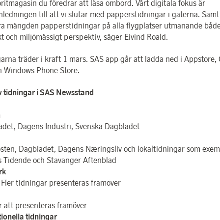
oritmagasin du föredrar att läsa ombord. Vårt digitala fokus är
ledningen till att vi slutar med papperstidningar i gaterna. Samti
ra mängden papperstidningar på alla flygplatser utmanande både 
kt och miljömässigt perspektiv, säger Eivind Roald.
arna träder i kraft 1 mars. SAS app går att ladda ned i Appstore,
h Windows Phone Store.
v tidningar i SAS Newsstand
n
adet, Dagens Industri, Svenska Dagbladet
sten, Dagbladet, Dagens Næringsliv och lokaltidningar som exem
 Tidende och Stavanger Aftenblad
rk
 Fler tidningar presenteras framöver
att presenteras framöver
tionella tidningar