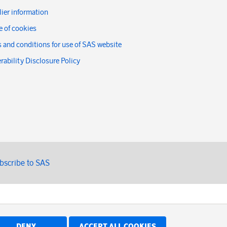
ier information
 of cookies
 and conditions for use of SAS website
rability Disclosure Policy
bscribe to SAS
DENY
ACCEPT ALL COOKIES