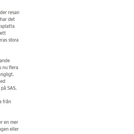
nder resan
har det
äsplatta
ett
ras stora
pande
 nu flera
ngligt.
ned
f på SAS.
a från
ger en mer
ngen eller