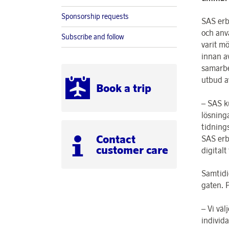
Sponsorship requests
SAS erbj
och anv
Subscribe and follow
varit mö
innan a
samarbe
utbud a
Book a trip
– SAS k
lösning
tidning
Contact
SAS erb
customer care
digital
Samtidi
gaten. 
– Vi väl
individ