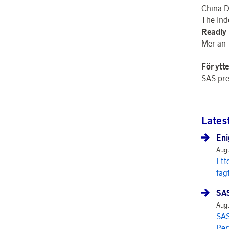
China D
The In
Readly
Mer än 
För ytt
SAS pre
Lates
Eni
Augu
Ett
fag
SAS
Augu
SAS
Per