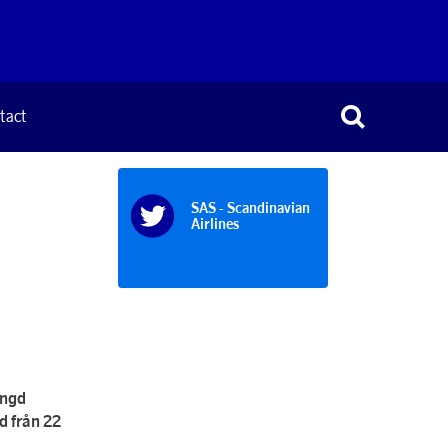
tact
SAS - Scandinavian
Airlines
ängd
d från 22