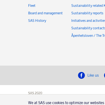
Fleet
Sustainability related 
Board and management
Sustainability reports
SAS History
Initiatives and activitie
Sustainability contact
Åpenhetsloven / The T
Like us
SAS 2020
SAS AB, registration number 556606-8499,
SE-195 87
We at SAS use cookies to optimize our websites