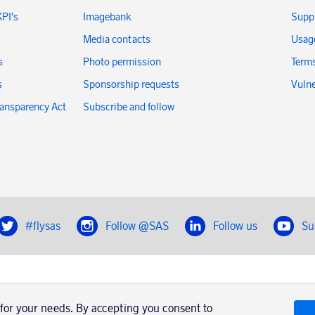
KPI's
Imagebank
Suppl
Media contacts
Usage
s
Photo permission
Terms
s
Sponsorship requests
Vulne
ransparency Act
Subscribe and follow
#flysas
Follow @SAS
Follow us
Su
|
Book a trip with SAS
Contacts
SAS Cargo
Usage of cookies
Terms and conditions
 for your needs. By accepting you consent to