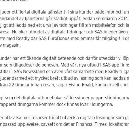
uder ett flertal digitala tjänster till sina kunder både inför och u
ändandet av tjänsterna går stadigt uppåt. Sedan sommaren 2014 
jligt att ladda ned ett urval av tidningar till sin mobiltelefon och l
vresa. Nu ökar utbudet av digitala tidningar och SAS inleder även 
te med Readly där SAS EuroBonus-medlemmar får tillgång till de
v magasin.
under har ett ökande digitalt beteende och därför utvecklar vi lö
ar som tillgodoser de behoven. Med vårt nya utbud i SAS app finns
stitlar i SAS Newsstand och även vårt samarbete med Readly tillgä
juder därmed ett mycket brett utbud av läsning som kan laddas 
t från 22 timmar innan resan, säger Eivind Roald, kommersiell che
gt som det digitala utbudet ökar så försvinner papperstidningarn
Papperstidningarna kommer dock finnas kvar i loungerna.
jer att satsa mer resurser för att utveckla digitala lösningar som 
anpassad upplevelse, oavsett om det är Financial Times, lokaltidni