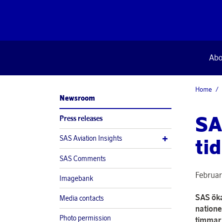
Abo
Home
Newsroom
SA
Press releases
SAS Aviation Insights
ti
SAS Comments
Februar
Imagebank
SAS öka
Media contacts
natione
Photo permission
timmar 