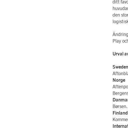
ditt fav
huvudan
den sto
logistis
Ändring
Play oc
Urval a
Swede
Aftonbl
Norge
Aftenpo
Bergens
Danma
Børsen.
Finland
Kommer 
Interna