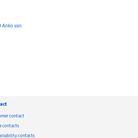
O Anko van
act
omer contact
a contacts
inability contacts