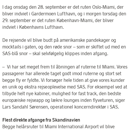
I dag onsdag den 28. september er det ruten Oslo-Miami, der
bliver indviet i Gardermoen Lufthavn, og i morgen torsdag den
29. september er det ruten København-Miami, der bliver
indviet i Københavns Lufthavn.
De rejsende vil blive budt på amerikanske pandekager og
mocktails i gaten, og den røde snor – som er skiftet ud med en
SAS-blå snor – skal selvfølgelig klippes inden afgang.
– Vi har set meget frem til åbningen af ruterne til Miami. Vores
passagerer har allerede taget godt imod ruterne og stort set
begge fly er fyldte. Vi forsøger hele tiden at give vores kunder
en unik og ekstra rejseoplevelse med SAS. For eksempel ved at
tilbyde helt nye kabiner, mulighed for fast track, den bedste
europæiske rejseapp og lækre lounges inden flyveturen, siger
Lars Sandahl Sørensen, operationel koncerndirektør i SAS.
Flest direkte afgange fra Skandinavien
Begge helårsruter til Miami International Airport vil blive