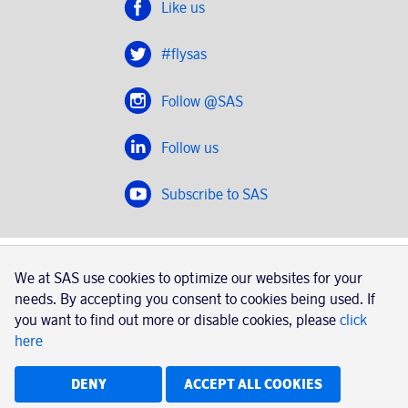
Like us
#flysas
Follow @SAS
Follow us
Subscribe to SAS
SAS 2020
We at SAS use cookies to optimize our websites for your
SAS AB, registration number 556606-8499, SE-195 87
needs. By accepting you consent to cookies being used. If
Stockholm, Sweden
you want to find out more or disable cookies, please
click
here
|
Book a trip with SAS
Contacts
SAS Cargo
Usage of cookies
Terms and conditions
DENY
ACCEPT ALL COOKIES