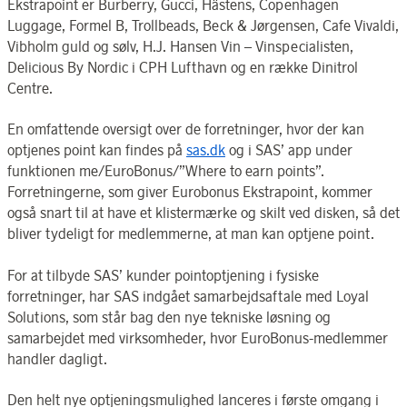
Ekstrapoint er Burberry, Gucci, Hästens, Copenhagen
Luggage, Formel B, Trollbeads, Beck & Jørgensen, Cafe Vivaldi,
Vibholm guld og sølv, H.J. Hansen Vin – Vinspecialisten,
Delicious By Nordic i CPH Lufthavn og en række Dinitrol
Centre.
En omfattende oversigt over de forretninger, hvor der kan
optjenes point kan findes på
sas.dk
og i SAS’ app under
funktionen me/EuroBonus/”Where to earn points”.
Forretningerne, som giver Eurobonus Ekstrapoint, kommer
også snart til at have et klistermærke og skilt ved disken, så det
bliver tydeligt for medlemmerne, at man kan optjene point.
For at tilbyde SAS’ kunder pointoptjening i fysiske
forretninger, har SAS indgået samarbejdsaftale med Loyal
Solutions, som står bag den nye tekniske løsning og
samarbejdet med virksomheder, hvor EuroBonus-medlemmer
handler dagligt.
Den helt nye optjeningsmulighed lanceres i første omgang i