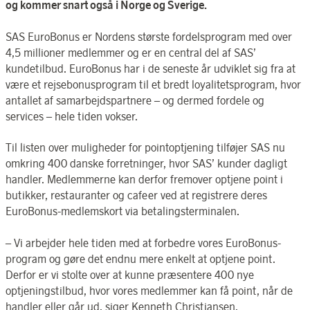
og kommer snart også i Norge og Sverige.
SAS EuroBonus er Nordens største fordelsprogram med over
4,5 millioner medlemmer og er en central del af SAS’
kundetilbud. EuroBonus har i de seneste år udviklet sig fra at
være et rejsebonusprogram til et bredt loyalitetsprogram, hvor
antallet af samarbejdspartnere – og dermed fordele og
services – hele tiden vokser.
Til listen over muligheder for pointoptjening tilføjer SAS nu
omkring 400 danske forretninger, hvor SAS’ kunder dagligt
handler. Medlemmerne kan derfor fremover optjene point i
butikker, restauranter og cafeer ved at registrere deres
EuroBonus-medlemskort via betalingsterminalen.
– Vi arbejder hele tiden med at forbedre vores EuroBonus-
program og gøre det endnu mere enkelt at optjene point.
Derfor er vi stolte over at kunne præsentere 400 nye
optjeningstilbud, hvor vores medlemmer kan få point, når de
handler eller går ud, siger Kenneth Christiansen,